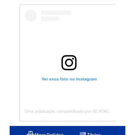
Ver essa foto no Instagram
Uma publicação compartilhada por 4E ATACADISTA - Distribuidora de Pecas e Acessórios (@4eatacadista)
Meus Pedidos
Títulos