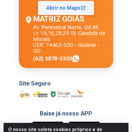
Abrir no Maps
MATRIZ GOIÁS
Av. Perimetral Norte, Qd.48
Lt. 15,16,28,29 St. Cândida de
Morais
CEP: 74463-330 - Goiânia -
GO
(62) 3878-3333
Site Seguro
Baixe já nosso APP
O nosso site coleta cookies próprios e de