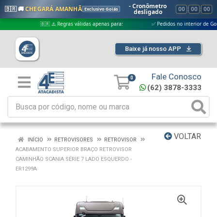
- Cronômetro
🇧🇷 🚚
CHEGARÁ AMANHÃ
00
:
00
:
00
Exclusivo Goiás
desligado
🇧🇷 ⚠️ Regras válidas apenas para:
✅ Pedidos no interior de Goiás
Baixe já nosso APP
Fale Conosco
0
(62) 3878-3333
VOLTAR
INÍCIO
RETROVISORES
RETROVISOR
ACABAMENTO SUPERIOR BRAÇO RETROVISOR
CAMINHÃO SCANIA SÉRIE 7 LADO ESQUERDO -
ER1299A