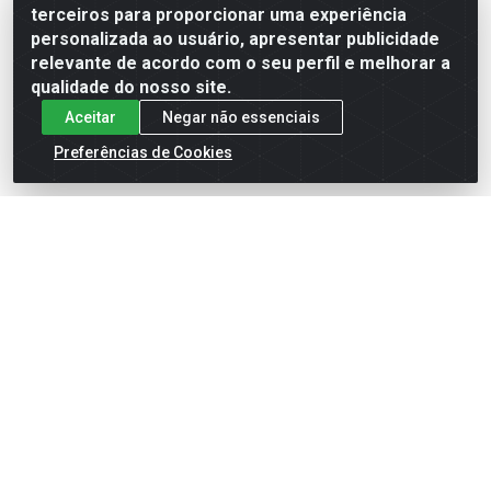
terceiros para proporcionar uma experiência
Formas de Pagamento
personalizada ao usuário, apresentar publicidade
relevante de acordo com o seu perfil e melhorar a
qualidade do nosso site.
Aceitar
Negar não essenciais
Preferências de Cookies
English
Español
×
ENTRE EM CAMPO COM A 4E!
Vista a camisa de quem joga para vencer.