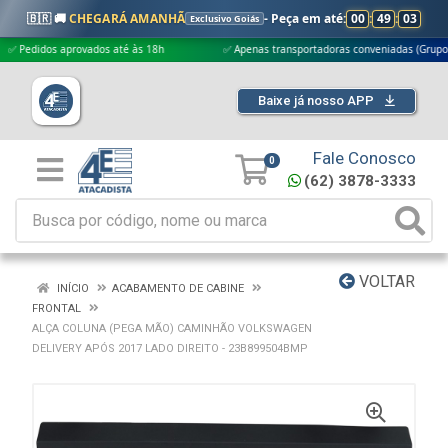
🇧🇷 🚚
CHEGARÁ AMANHÃ
- Peça em até:
00
:
49
:
03
Exclusivo Goiás
idos aprovados até às 18h
✅ Apenas transportadoras conveniadas (Grupo G5)
Baixe já nosso APP
Fale Conosco
0
(62) 3878-3333
VOLTAR
INÍCIO
ACABAMENTO DE CABINE
FRONTAL
ALÇA COLUNA (PEGA MÃO) CAMINHÃO VOLKSWAGEN
DELIVERY APÓS 2017 LADO DIREITO - 23B899504BMP