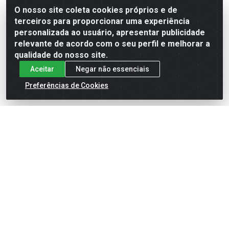
O nosso site coleta cookies próprios e de
terceiros para proporcionar uma experiência
Formas de Pagamento
personalizada ao usuário, apresentar publicidade
relevante de acordo com o seu perfil e melhorar a
qualidade do nosso site.
Aceitar
Negar não essenciais
Preferências de Cookies
English
Español
×
ENTRE EM CAMPO COM A 4E!
Vista a camisa de quem joga para vencer.