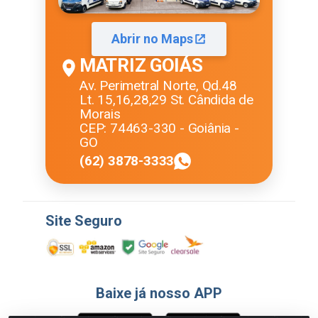
Abrir no Maps
MATRIZ GOIÁS
Av. Perimetral Norte, Qd.48
Lt. 15,16,28,29 St. Cândida de
Morais
CEP: 74463-330 - Goiânia -
GO
(62) 3878-3333
Site Seguro
Baixe já nosso APP