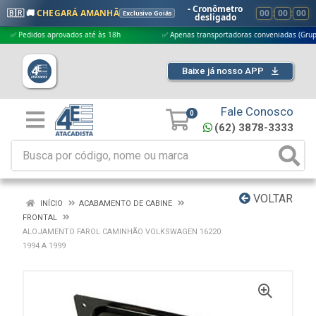
- Cronômetro
🇧🇷 🚚
CHEGARÁ AMANHÃ
00
:
00
:
00
Exclusivo Goiás
desligado
edidos aprovados até às 18h
✅ Apenas transportadoras conveniadas (Grupo G5)
Baixe já nosso APP
Fale Conosco
0
(62) 3878-3333
VOLTAR
INÍCIO
ACABAMENTO DE CABINE
FRONTAL
ALOJAMENTO FAROL CAMINHÃO VOLKSWAGEN 16220
1994 A 1999