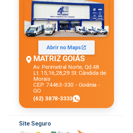
Abrir no Maps
MATRIZ GOIÁS
Av. Perimetral Norte, Qd.48
Lt. 15,16,28,29 St. Cândida de
Morais
CEP: 74463-330 - Goiânia -
GO
(62) 3878-3333
Site Seguro