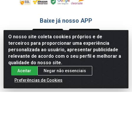
Baixe já nosso APP
O nosso site coleta cookies próprios e de
terceiros para proporcionar uma experiência
Formas de Pagamento
personalizada ao usuário, apresentar publicidade
relevante de acordo com o seu perfil e melhorar a
qualidade do nosso site.
Aceitar
Negar não essenciais
Preferências de Cookies
English
Español
×
ENTRE EM CAMPO COM A 4E!