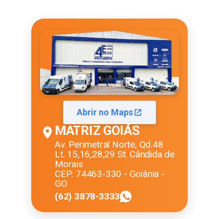
Abrir no Maps
MATRIZ GOIÁS
Av. Perimetral Norte, Qd.48
Lt. 15,16,28,29 St. Cândida de
Morais
CEP: 74463-330 - Goiânia -
GO
(62) 3878-3333