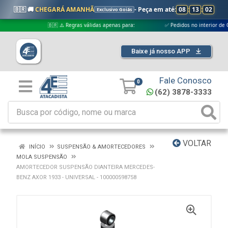
🇧🇷 🚚
CHEGARÁ AMANHÃ
- Peça em até:
08
:
13
:
02
Exclusivo Goiás
🇧🇷 ⚠️ Regras válidas apenas para:
✅ Pedidos no interior de Goiás
Baixe já nosso APP
Fale Conosco
0
(62) 3878-3333
VOLTAR
INÍCIO
SUSPENSÃO & AMORTECEDORES
MOLA SUSPENSÃO
AMORTECEDOR SUSPENSÃO DIANTEIRA MERCEDES-
BENZ AXOR 1933 - UNIVERSAL - 100000598758