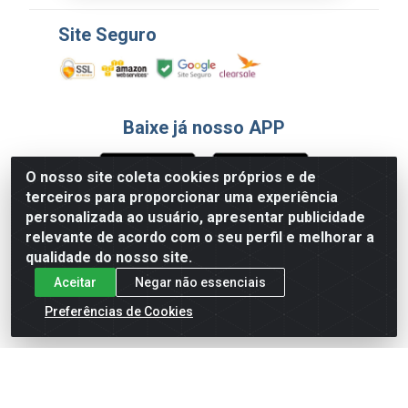
Site Seguro
Baixe já nosso APP
O nosso site coleta cookies próprios e de
terceiros para proporcionar uma experiência
Formas de Pagamento
personalizada ao usuário, apresentar publicidade
relevante de acordo com o seu perfil e melhorar a
qualidade do nosso site.
Aceitar
Negar não essenciais
Preferências de Cookies
English
Español