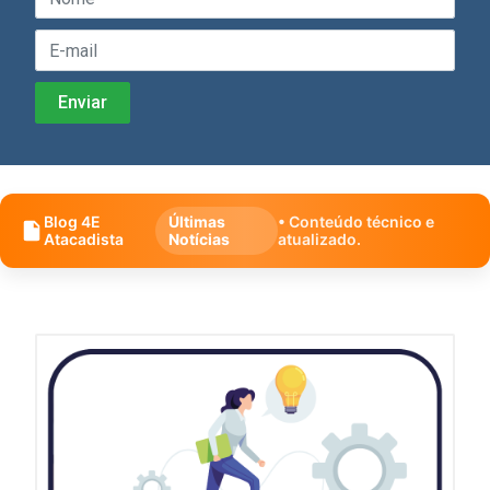
Blog 4E
Últimas
• Conteúdo técnico e
Atacadista
Notícias
atualizado.