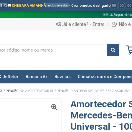
🇧🇷 🚚
CHEGARÁ AMANHÃ
- Cronômetro desligado
00
:
00
:
00
Exclusivo Goiás
🇧🇷 ⚠️ Regras válidas apenas para:
|
Já é cliente? - Entrar
Não é 
& Defletor
Banco a Ar
Buzinas
Climatizadores e Compon
SUSPENSÃO
AMORTECEDOR SUSPENSÃO DIANTEIRA MERCEDES-BENZ AXOR 2540 - 
Amortecedor S
Mercedes-Ben
Universal - 1