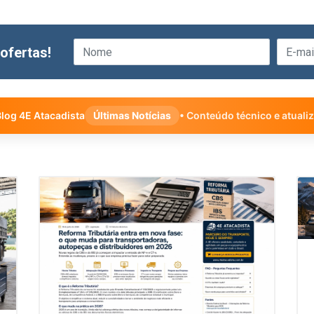
ofertas!
log 4E Atacadista
Últimas Notícias
• Conteúdo técnico e atuali