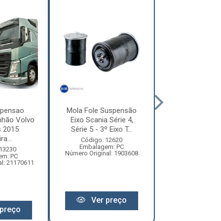
spensao
Mola Fole Suspensão
Mola Fole Sus
nhão Volvo
Eixo Scania Série 4,
Eixo Scania Sé
 2015
Série 5 - 3º Eixo T...
Série 5, Série 
ra...
Código: 12620
Código: 13
Embalagem: PC
Embalagem:
 13230
Número Original: 1903608
Número Original:
em: PC
al: 21170611
Ver preço
Ver pr
preço