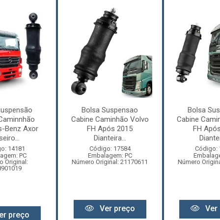
Suspensão
Bolsa Suspensao
Bolsa Su
 Caminnhão
Cabine Caminhão Volvo
Cabine Cami
s-Benz Axor
FH Após 2015
FH Após
seiro...
Dianteira...
Diantei
o: 14181
Código: 17584
Código:
agem: PC
Embalagem: PC
Embalag
 Original:
Número Original: 21170611
Número Origin
8901019
Ver preço
Ver 
er preço