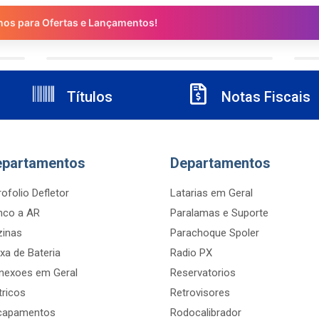
nos para Ofertas e Lançamentos!
Títulos
Notas Fiscais
epartamentos
Departamentos
ofolio Defletor
Latarias em Geral
nco a AR
Paralamas e Suporte
zinas
Parachoque Spoler
xa de Bateria
Radio PX
nexoes em Geral
Reservatorios
tricos
Retrovisores
capamentos
Rodocalibrador