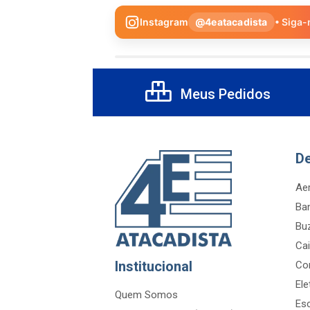
Instagram
@4eatacadista
• Siga-
Meus Pedidos
D
Aer
Ba
Bu
Cai
Institucional
Co
Ele
Quem Somos
Es