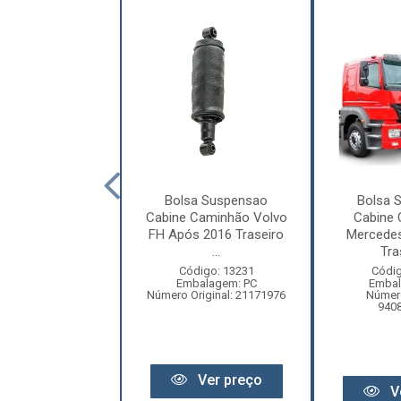
Fole Suspensão
Bolsa Suspensao
Bolsa 
Scania Série 4,
Cabine Caminhão Volvo
Cabine
5, Série 6 - ...
FH Após 2016 Traseiro
Mercede
...
Tra
digo: 13232
balagem: PC
Código: 13231
Códig
Original: 1865759
Embalagem: PC
Embal
Número Original: 21171976
Número
940
Ver preço
Ver preço
V