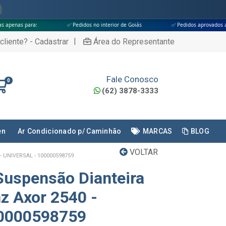
✅ Pedidos no interior de Goiás
✅ Pedidos aprovados até às 18h
|
cliente? - Cadastrar
Área do Representante
Fale Conosco
0
(62) 3878-3333
en
Ar Condicionado p/ Caminhão
MARCAS
BLOG
VOLTAR
UNIVERSAL - 100000598759
uspensão Dianteira
z Axor 2540 -
00000598759