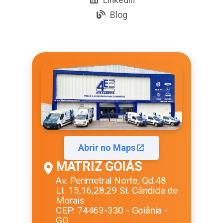
Blog
Abrir no Maps
MATRIZ GOIÁS
Av. Perimetral Norte, Qd.48
Lt. 15,16,28,29 St. Cândida de
Morais
CEP: 74463-330 - Goiânia -
GO