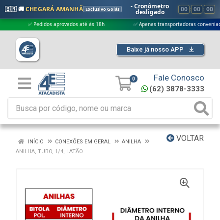
- Cronômetro
🇧🇷 🚚
CHEGARÁ AMANHÃ
00
:
00
:
00
Exclusivo Goiás
desligado
✅ Pedidos aprovados até às 18h
✅ Apenas transportadoras conveniadas (Gr
Baixe já nosso APP
Fale Conosco
0
(62) 3878-3333
VOLTAR
INÍCIO
CONEXÕES EM GERAL
ANILHA
ANILHA, TUBO, 1/4, LATÃO