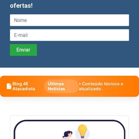
ofertas!
Blog 4E
Últimas
• Conteúdo técnico e
Atacadista
Notícias
atualizado.