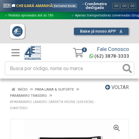
- Cronômetro
🇧🇷 🚚
CHEGARÁ AMANHÃ
00
:
00
:
00
Exclusivo Goiás
desligado
edidos aprovados até às 18h
✅ Apenas transportadoras conveniadas (Grupo G5)
Baixe já nosso APP
Fale Conosco
0
(62) 3878-3333
VOLTAR
INÍCIO
PARA-LAMA & SUPORTE
PARABARRO TRASEIRO
APARABARRO LAMEIRO CARRETA KRONE (65X33CM) -
DIANTEIRO