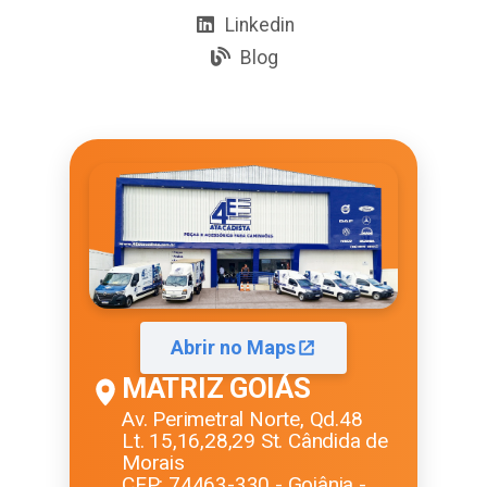
Linkedin
Blog
Abrir no Maps
MATRIZ GOIÁS
Av. Perimetral Norte, Qd.48
Lt. 15,16,28,29 St. Cândida de
Morais
CEP: 74463-330 - Goiânia -