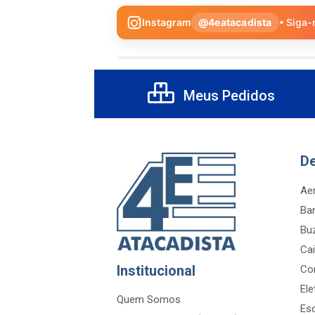
Instagram
@4eatacadista
• Siga-
Meus Pedidos
D
Aer
Ba
Bu
Cai
Institucional
Co
Ele
Quem Somos
Es