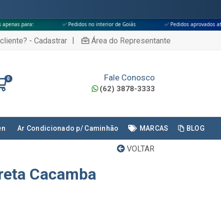
✅ Pedidos no interior de Goiás
✅ Pedidos aprovados até às 18h
|
cliente? - Cadastrar
Área do Representante
Fale Conosco
0
(62) 3878-3333
en
Ar Condicionado p/ Caminhão
MARCAS
BLOG
VOLTAR
rreta Cacamba