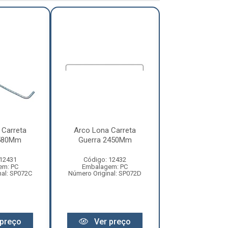
 Carreta
Arco Lona Carreta
Suporte Arco 
580Mm
Guerra 2450Mm
Universa
 12431
Código: 12432
Código: 13
em: PC
Embalagem: PC
Embalagem:
nal: SP072C
Número Original: SP072D
Número Origi
RV0103GE6
preço
Ver preço