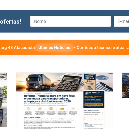
ofertas!
log 4E Atacadista
Últimas Notícias
• Conteúdo técnico e atuali