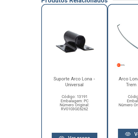
Produtos Relacionados
 Lona Carreta
Suporte Arco Lona -
Arco Lona
rra 2450Mm
Universal
Trem
digo: 12432
Código: 13191
Códig
balagem: PC
Embalagem: PC
Embal
Original: SP072D
Número Original:
Número Ori
RV0103GE6262
Ver preço
V