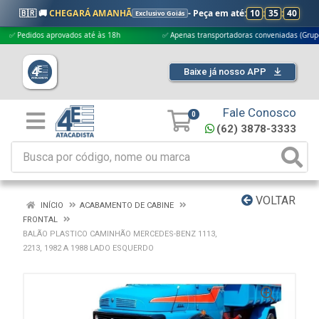
🇧🇷 🚚
CHEGARÁ AMANHÃ
- Peça em até:
10
:
35
:
39
Exclusivo Goiás
didos aprovados até às 18h
✅ Apenas transportadoras conveniadas (Grupo G5)
Baixe já nosso APP
Fale Conosco
0
(62) 3878-3333
VOLTAR
INÍCIO
ACABAMENTO DE CABINE
FRONTAL
BALÃO PLASTICO CAMINHÃO MERCEDES-BENZ 1113,
2213, 1982 A 1988 LADO ESQUERDO