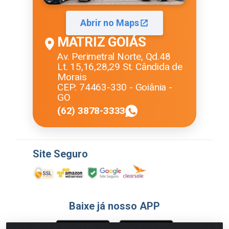
Abrir no Maps
MATRIZ GOIÁS
Av. Perimetral Norte, Qd.48
Lt. 15,16,28,29 St. Cândida de
Morais
CEP: 74463-330 - Goiânia -
GO
(62) 3878-3333
Site Seguro
Baixe já nosso APP