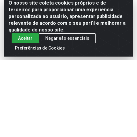
O nosso site coleta cookies próprios e de
terceiros para proporcionar uma experiência
Formas de Pagamento
personalizada ao usuário, apresentar publicidade
relevante de acordo com o seu perfil e melhorar a
qualidade do nosso site.
Aceitar
Negar não essenciais
Preferências de Cookies
English
Español
×
ENTRE EM CAMPO COM A 4E!
Vista a camisa de quem joga para vencer.