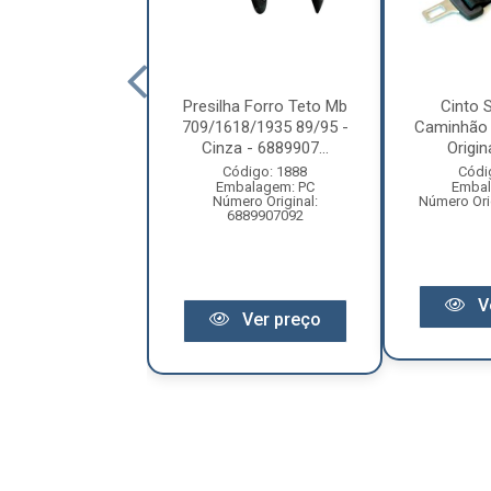
Cinto Segurança
Presilha Forro Teto Mb
Cinto 
ca Media 25Cm
709/1618/1935 89/95 -
Caminhão
Universal
Cinza - 6889907...
Origin
ódigo: 6112
Código: 1888
Códi
balagem: PC
Embalagem: PC
Embal
Original: FE1005
Número Original:
Número Ori
6889907092
Ver preço
V
Ver preço