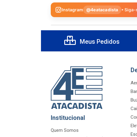
Instagram
@4eatacadista
• Siga-
Meus Pedidos
D
Aer
Ba
Bu
Cai
Institucional
Co
Ele
Quem Somos
Es