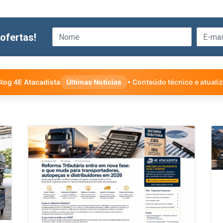
ofertas!
log 4E Atacadista
Últimas Notícias
• Conteúdo técnico e atuali