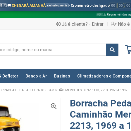
🇧🇷 🚚
CHEGARÁ AMANHÃ
- Cronômetro desligado
00
:
00
:
00
Exclusivo Goiás
🇧🇷 ⚠️ Regras válidas apenas para:
|
Já é cliente? - Entrar
Não é 
& Defletor
Banco a Ar
Buzinas
Climatizadores e Compon
ORRACHA PEDAL ACELERADOR CAMINHÃO MERCEDES-BENZ 1113, 2213, 1969 A 1982
Borracha Peda
Caminhão Mer
2213, 1969 a 