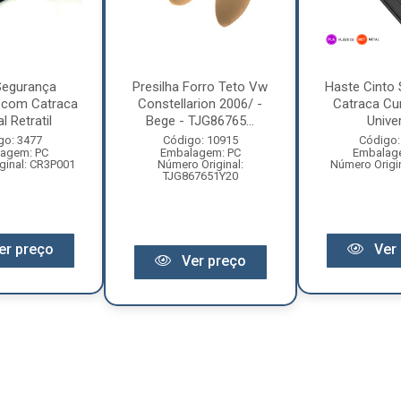
Segurança
Presilha Forro Teto Vw
Haste Cinto
 com Catraca
Constellarion 2006/ -
Catraca Cu
al Retratil
Bege - TJG86765...
Unive
go: 3477
Código: 10915
Código:
agem: PC
Embalagem: PC
Embalag
ginal: CR3P001
Número Original:
Número Origi
TJG867651Y20
er preço
Ver 
Ver preço