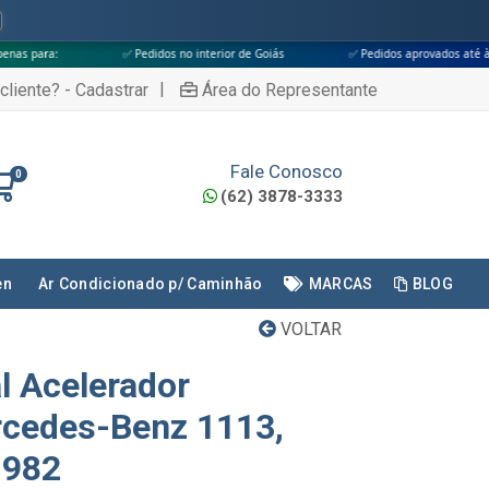
✅ Pedidos no interior de Goiás
✅ Pedidos aprovados até às 18h
✅
|
cliente? - Cadastrar
Área do Representante
Fale Conosco
0
(62) 3878-3333
en
Ar Condicionado p/ Caminhão
MARCAS
BLOG
VOLTAR
l Acelerador
cedes-Benz 1113,
1982