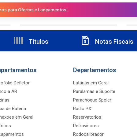
nos para Ofertas e Lançamentos!
Títulos
Notas Fiscais
epartamentos
Departamentos
ofolio Defletor
Latarias em Geral
nco a AR
Paralamas e Suporte
zinas
Parachoque Spoler
xa de Bateria
Radio PX
nexoes em Geral
Reservatorios
tricos
Retrovisores
capamentos
Rodocalibrador