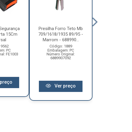
 Segurança
Presilha Forro Teto Mb
Haste Cinto Se
rta 15Cm
709/1618/1935 89/95 -
Catraca Medi
rsal
Marrom - 688990...
Universa
 9562
Código: 1889
Código: 61
em: PC
Embalagem: PC
Embalagem:
nal: FE1003
Número Original:
Número Original
6889907092
preço
Ver pr
Ver preço