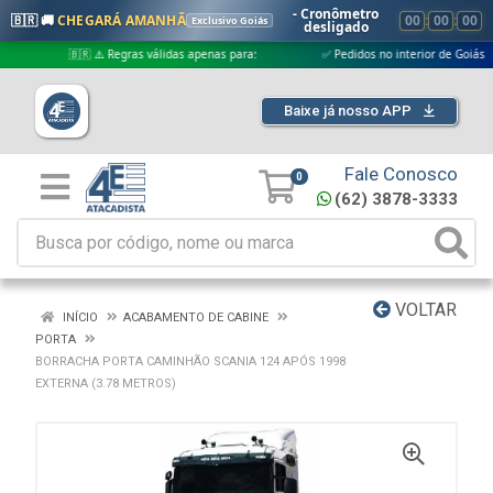
- Cronômetro
🇧🇷 🚚
CHEGARÁ AMANHÃ
00
:
00
:
00
Exclusivo Goiás
desligado
🇧🇷 ⚠️ Regras válidas apenas para:
✅ Pedidos no interior de Goiás
Baixe já nosso APP
Fale Conosco
0
(62) 3878-3333
VOLTAR
INÍCIO
ACABAMENTO DE CABINE
PORTA
BORRACHA PORTA CAMINHÃO SCANIA 124 APÓS 1998
EXTERNA (3.78 METROS)