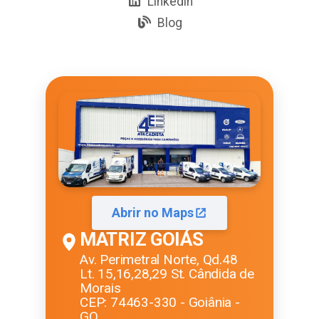
Linkedin
Blog
Abrir no Maps
MATRIZ GOIÁS
Av. Perimetral Norte, Qd.48
Lt. 15,16,28,29 St. Cândida de
Morais
CEP: 74463-330 - Goiânia -
GO