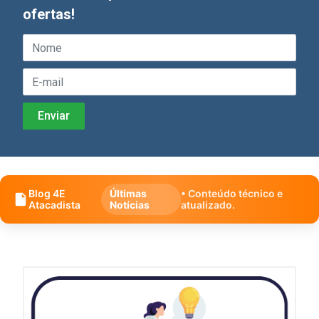
ofertas!
Blog 4E
Últimas
• Conteúdo técnico e
Atacadista
Notícias
atualizado.