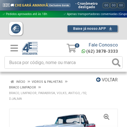
- Cronômetro
🇧🇷 🚚
CHEGARÁ AMANHÃ
00
:
00
:
00
Exclusivo Goiás
desligado
edidos aprovados até às 18h
✅ Apenas transportadoras conveniadas (Grupo G5)
Baixe já nosso APP
Fale Conosco
0
(62) 3878-3333
VOLTAR
INÍCIO
VIDROS & PALHETAS
BRACO LIMPADOR
BRACO, LIMPADOR, PARABRISA, VOLKS, ANTIGO, /92,
DJALMA