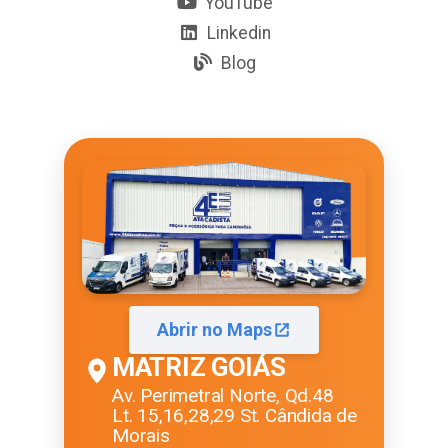
YouTube
Linkedin
Blog
Abrir no Maps
MATRIZ GOIÁS
Av. Perimetral Norte, Qd.48
Lt. 15,16,28,29 St. Cândida de
Morais