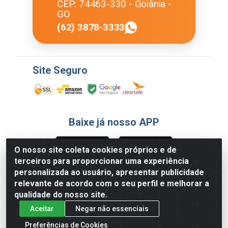
CEP: 74463-330 - Goiânia -
GO
(62) 3878-3333
Site Seguro
Baixe já nosso APP
O nosso site coleta cookies próprios e de
terceiros para proporcionar uma experiência
Formas de Pagamento
personalizada ao usuário, apresentar publicidade
relevante de acordo com o seu perfil e melhorar a
qualidade do nosso site.
Aceitar
Negar não essenciais
Preferências de Cookies