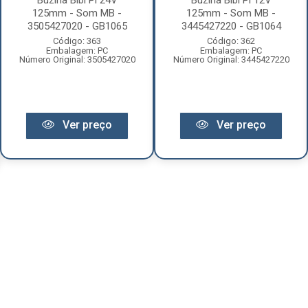
Buzina Bibi Pi 24V
Buzina Bibi Pi 12V
125mm - Som MB -
125mm - Som MB -
3505427020 - GB1065
3445427220 - GB1064
Código: 363
Código: 362
Embalagem: PC
Embalagem: PC
Número Original: 3505427020
Número Original: 3445427220
Ver preço
Ver preço