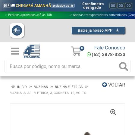
- Cronômetro
🇧🇷 🚚
CHEGARÁ AMANHÃ
00
:
00
:
00
Exclusivo Goiás
desligado
edidos aprovados até às 18h
✅ Apenas transportadoras conveniadas (Grupo G5)
Baixe já nosso APP
Fale Conosco
0
(62) 3878-3333
VOLTAR
INÍCIO
BUZINAS
BUZINA ELÉTRICA
BUZINA, A, AR, ELETRICA, 3, CORNETA, 12, VOLTS