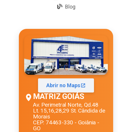
Blog
Abrir no Maps
MATRIZ GOIÁS
Av. Perimetral Norte, Qd.48
Lt. 15,16,28,29 St. Cândida de
Morais
CEP: 74463-330 - Goiânia -
GO