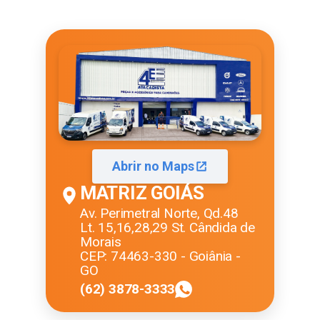
Abrir no Maps
MATRIZ GOIÁS
Av. Perimetral Norte, Qd.48
Lt. 15,16,28,29 St. Cândida de
Morais
CEP: 74463-330 - Goiânia -
GO
(62) 3878-3333