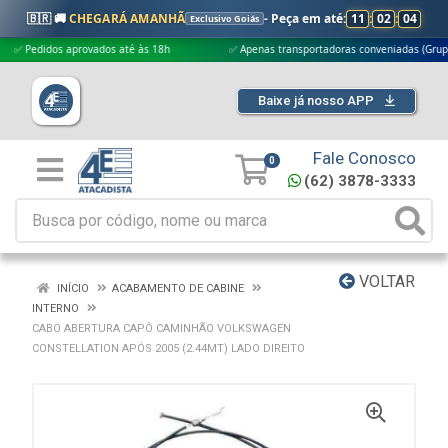
🇧🇷 🚚
CHEGARÁ AMANHÃ
- Peça em até:
11
:
02
:
03
Exclusivo Goiás
edidos aprovados até às 18h
✅ Apenas transportadoras conveniadas (Grupo G5)
Baixe já nosso APP
Fale Conosco
0
(62) 3878-3333
VOLTAR
INÍCIO
ACABAMENTO DE CABINE
INTERNO
CABO ABERTURA CAPÔ CAMINHÃO VOLKSWAGEN
CONSTELLATION APÓS 2005 (2.44MT) LADO DIREITO