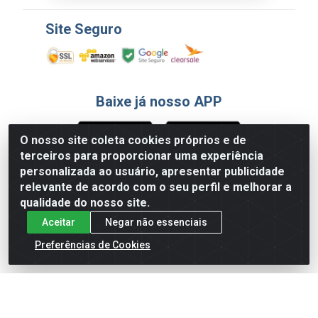
Site Seguro
Baixe já nosso APP
O nosso site coleta cookies próprios e de
terceiros para proporcionar uma experiência
Formas de Pagamento
personalizada ao usuário, apresentar publicidade
relevante de acordo com o seu perfil e melhorar a
qualidade do nosso site.
Aceitar
Negar não essenciais
Preferências de Cookies
English
Español