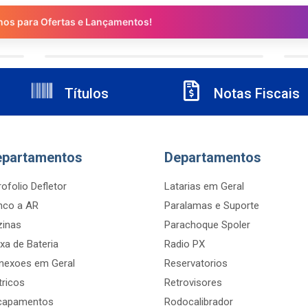
nos para Ofertas e Lançamentos!
Títulos
Notas Fiscais
epartamentos
Departamentos
ofolio Defletor
Latarias em Geral
nco a AR
Paralamas e Suporte
zinas
Parachoque Spoler
xa de Bateria
Radio PX
nexoes em Geral
Reservatorios
tricos
Retrovisores
capamentos
Rodocalibrador