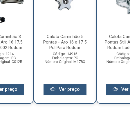
Caminhão 3
Calota Caminhão 5
Calota Ca
 Aro 16 17.5
Pontas - Aro 16 e 17 5
Pontas Stili 
2002 Rodoar
Pol Para Rodoar
Rodoar Lado
go: 1214
Código: 14915
Código:
agem: PC
Embalagem: PC
Embalag
iginal: C012R
Número Original: M178Q
Número Origi
er preço
Ver preço
Ver 