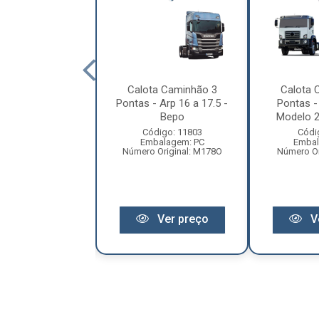
ta Caminhão 3
Calota Caminhão 3
Calota 
 - Aro 16 17.5
Pontas - Arp 16 a 17.5 -
Pontas -
ara Rodoar
Bepo
Modelo 
ódigo: 4581
Código: 11803
Códi
balagem: PC
Embalagem: PC
Embal
Original: CLM1016
Número Original: M178O
Número Or
Ver preço
Ver preço
V