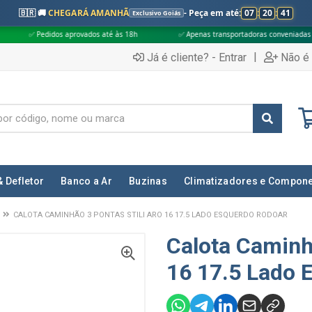
🇧🇷 🚚
CHEGARÁ AMANHÃ
- Peça em até:
07
:
20
:
40
Exclusivo Goiás
os aprovados até às 18h
✅ Apenas transportadoras conveniadas (Grupo G5)
|
Já é cliente? - Entrar
Não é 
& Defletor
Banco a Ar
Buzinas
Climatizadores e Compon
CALOTA CAMINHÃO 3 PONTAS STILI ARO 16 17.5 LADO ESQUERDO RODOAR
Calota Caminhã
16 17.5 Lado 