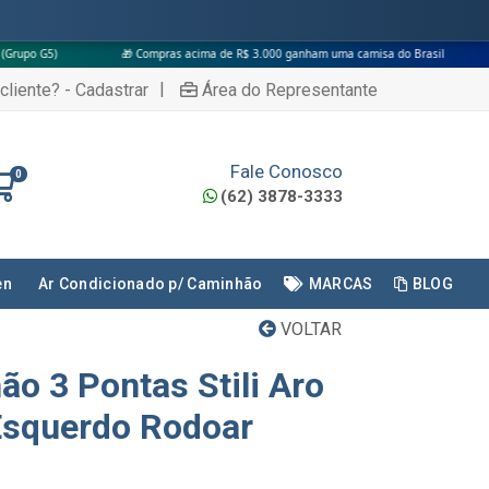
🎁 Compras acima de R$ 3.000 ganham uma camisa do Brasil
|
cliente? - Cadastrar
Área do Representante
Fale Conosco
0
(62) 3878-3333
en
Ar Condicionado p/ Caminhão
MARCAS
BLOG
VOLTAR
o 3 Pontas Stili Aro
Esquerdo Rodoar