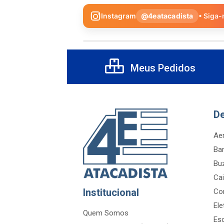
Instagram
@4eatacadista
• Siga-
Meus Pedidos
D
Aer
Ba
Bu
Cai
Institucional
Co
Ele
Quem Somos
Es