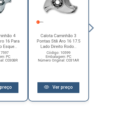
minhão 4
Calota Caminhão 3
Calota Camin
Aro 16 Para
Pontas Stili Aro 16 17.5
Pontas - Aro 
 Esque...
Lado Direito Rodo...
Para Rodo
 7597
Código: 10599
Código: 45
em: PC
Embalagem: PC
Embalagem:
nal: C030BR
Número Original: C031AR
Número Original:
preço
Ver preço
Ver pr