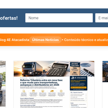
ofertas!
log 4E Atacadista
Últimas Notícias
• Conteúdo técnico e atuali