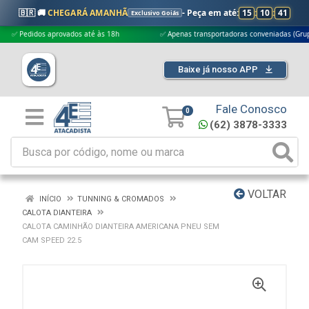
🇧🇷 🚚
CHEGARÁ AMANHÃ
- Peça em até:
15
:
10
:
40
Exclusivo Goiás
edidos aprovados até às 18h
✅ Apenas transportadoras conveniadas (Grupo G5)
Baixe já nosso APP
Fale Conosco
0
(62) 3878-3333
VOLTAR
INÍCIO
TUNNING & CROMADOS
CALOTA DIANTEIRA
CALOTA CAMINHÃO DIANTEIRA AMERICANA PNEU SEM
CAM SPEED 22.5