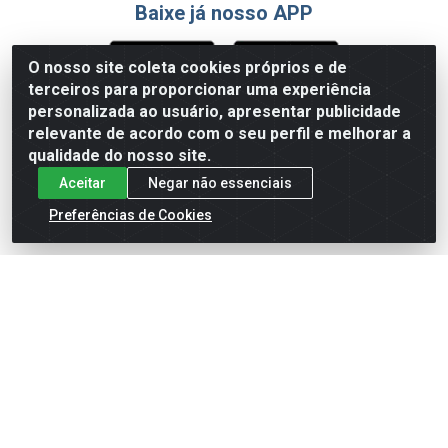
Baixe já nosso APP
O nosso site coleta cookies próprios e de
terceiros para proporcionar uma experiência
Formas de Pagamento
personalizada ao usuário, apresentar publicidade
relevante de acordo com o seu perfil e melhorar a
qualidade do nosso site.
Aceitar
Negar não essenciais
Preferências de Cookies
English
Español
×
ENTRE EM CAMPO COM A 4E!
Vista a camisa de quem joga para vencer.