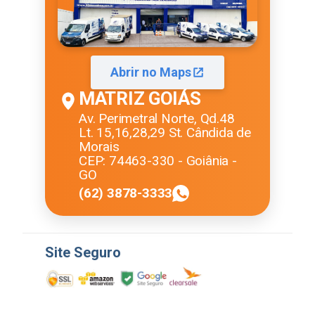
Abrir no Maps
MATRIZ GOIÁS
Av. Perimetral Norte, Qd.48
Lt. 15,16,28,29 St. Cândida de
Morais
CEP: 74463-330 - Goiânia -
GO
(62) 3878-3333
Site Seguro