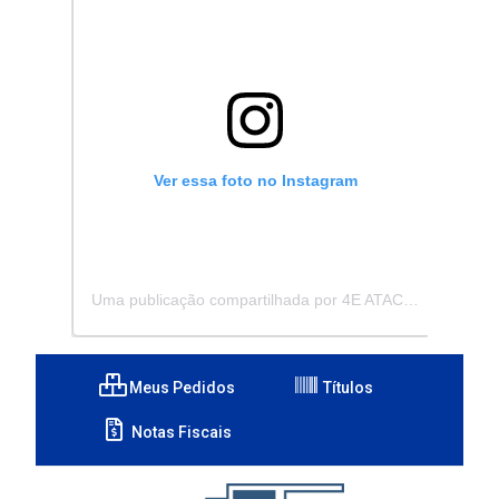
Ver essa foto no Instagram
Uma publicação compartilhada por 4E ATACADISTA - Distribuidora de Pecas e Acessórios (@4eatacadista)
Meus Pedidos
Títulos
Notas Fiscais