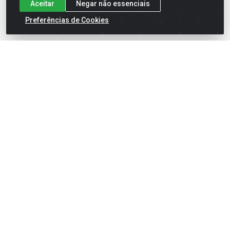
Aceitar
Negar não essenciais
Preferências de Cookies
English
Español
×
ENTRE EM CAMPO COM A 4E!
Vista a camisa de quem joga para vencer.