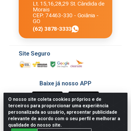
Lt. 15,16,28,29 St. Cândida de
Morais
CEP: 74463-330 - Goiânia -
GO
(62) 3878-3333
Site Seguro
Baixe já nosso APP
O nosso site coleta cookies próprios e de
terceiros para proporcionar uma experiência
Formas de Pagamento
personalizada ao usuário, apresentar publicidade
relevante de acordo com o seu perfil e melhorar a
qualidade do nosso site.