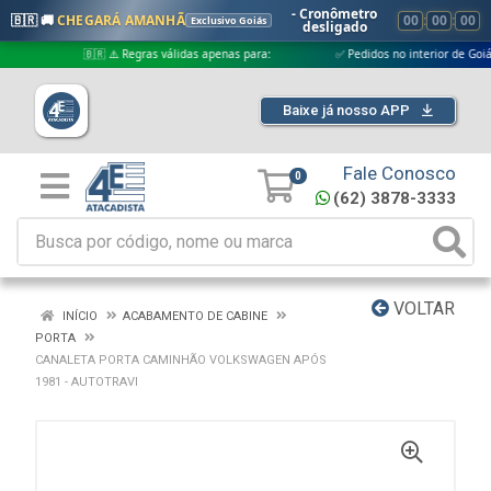
- Cronômetro
🇧🇷 🚚
CHEGARÁ AMANHÃ
00
:
00
:
00
Exclusivo Goiás
desligado
🇧🇷 ⚠️ Regras válidas apenas para:
✅ Pedidos no interior de Goiás
Baixe já nosso APP
Fale Conosco
0
(62) 3878-3333
VOLTAR
INÍCIO
ACABAMENTO DE CABINE
PORTA
CANALETA PORTA CAMINHÃO VOLKSWAGEN APÓS
1981 - AUTOTRAVI