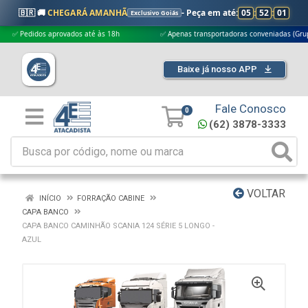
🇧🇷 🚚
CHEGARÁ AMANHÃ
- Peça em até:
05
:
52
:
00
Exclusivo Goiás
Pedidos aprovados até às 18h
✅ Apenas transportadoras conveniadas (Grupo G5)
Baixe já nosso APP
Fale Conosco
0
(62) 3878-3333
VOLTAR
INÍCIO
FORRAÇÃO CABINE
CAPA BANCO
CAPA BANCO CAMINHÃO SCANIA 124 SÉRIE 5 LONGO -
AZUL