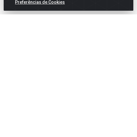
Preferências de Cookies
English
Español
×
ENTRE EM CAMPO COM A 4E!
Vista a camisa de quem joga para vencer.
🎁 Nas compras acima de R$ 3.000,00