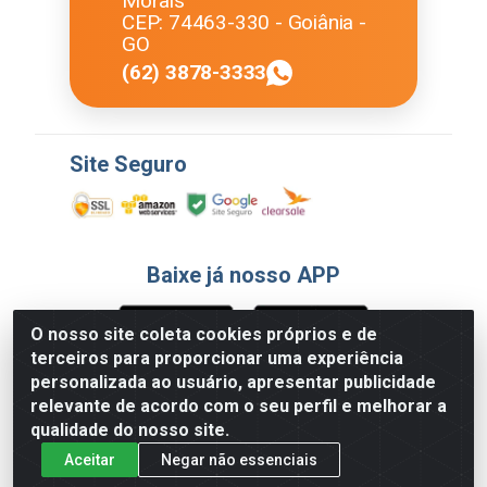
Morais
CEP: 74463-330 - Goiânia -
GO
(62) 3878-3333
Site Seguro
Baixe já nosso APP
O nosso site coleta cookies próprios e de
terceiros para proporcionar uma experiência
Formas de Pagamento
personalizada ao usuário, apresentar publicidade
relevante de acordo com o seu perfil e melhorar a
qualidade do nosso site.
Aceitar
Negar não essenciais