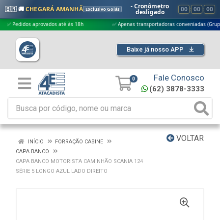
- Cronômetro
🇧🇷 🚚
CHEGARÁ AMANHÃ
00
:
00
:
00
Exclusivo Goiás
desligado
edidos aprovados até às 18h
✅ Apenas transportadoras conveniadas (Grupo G5)
Baixe já nosso APP
Fale Conosco
0
(62) 3878-3333
VOLTAR
INÍCIO
FORRAÇÃO CABINE
CAPA BANCO
CAPA BANCO MOTORISTA CAMINHÃO SCANIA 124
SÉRIE 5 LONGO AZUL LADO DIREITO