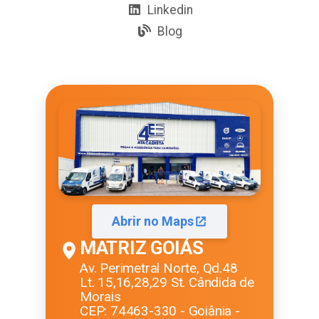
Linkedin
Blog
Abrir no Maps
MATRIZ GOIÁS
Av. Perimetral Norte, Qd.48
Lt. 15,16,28,29 St. Cândida de
Morais
CEP: 74463-330 - Goiânia -