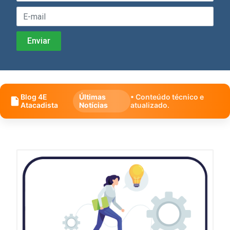
Blog 4E
Últimas
• Conteúdo técnico e
Atacadista
Notícias
atualizado.