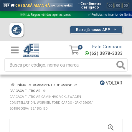
- Cronômetro
🇧🇷 🚚
CHEGARÁ AMANHÃ
00
:
00
:
00
Exclusivo Goiás
desligado
🇧🇷 ⚠️ Regras válidas apenas para:
✅ Pedidos no interior de Goiás
Baixe já nosso APP
Fale Conosco
0
(62) 3878-3333
VOLTAR
INÍCIO
ACABAMENTO DE CABINE
CARCAÇA FILTRO AR
CARCAÇA FILTRO AR CAMINHÃO VOKLSWAGEN
CONSTELLATION, WORKER, FORD CARGO - 2RK129607/
2C459600BA/ BB/ BC/ BD