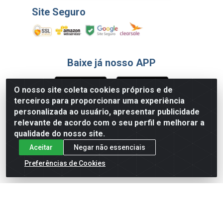
Site Seguro
Baixe já nosso APP
O nosso site coleta cookies próprios e de
terceiros para proporcionar uma experiência
Formas de Pagamento
personalizada ao usuário, apresentar publicidade
relevante de acordo com o seu perfil e melhorar a
qualidade do nosso site.
Aceitar
Negar não essenciais
Preferências de Cookies
English
Español
×