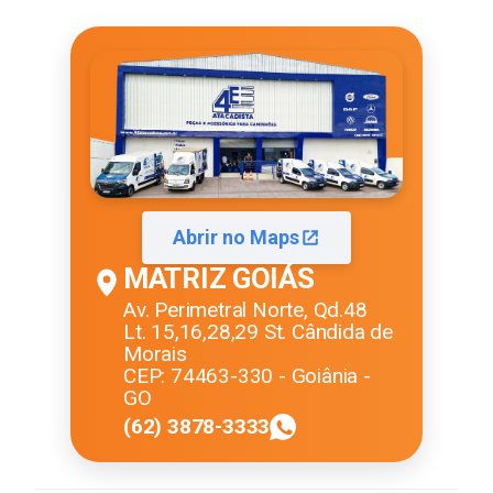
Abrir no Maps
MATRIZ GOIÁS
Av. Perimetral Norte, Qd.48
Lt. 15,16,28,29 St. Cândida de
Morais
CEP: 74463-330 - Goiânia -
GO
(62) 3878-3333