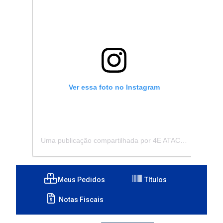
Ver essa foto no Instagram
Uma publicação compartilhada por 4E ATACADISTA - Distribuidora de Pecas e Acessórios (@4eatacadista)
Meus Pedidos
Títulos
Notas Fiscais