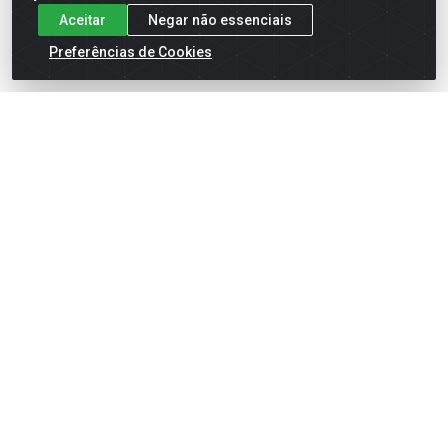
Aceitar
Negar não essenciais
Preferências de Cookies
English
Español
×
ENTRE EM CAMPO COM A 4E!
Vista a camisa de quem joga para vencer.