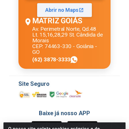
Abrir no Maps
MATRIZ GOIÁS
Av. Perimetral Norte, Qd.48
Lt. 15,16,28,29 St. Cândida de
Morais
CEP: 74463-330 - Goiânia -
GO
(62) 3878-3333
Site Seguro
Baixe já nosso APP
O nosso site coleta cookies próprios e de