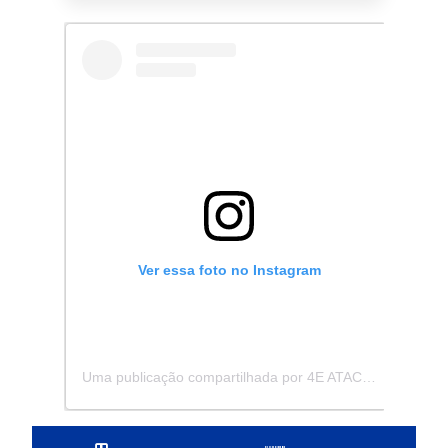
Ver essa foto no Instagram
Uma publicação compartilhada por 4E ATACADISTA - Distribuidora de Pecas e Acessórios (@4eatacadista)