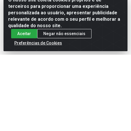
terceiros para proporcionar uma experiência
Formas de Pagamento
personalizada ao usuário, apresentar publicidade
relevante de acordo com o seu perfil e melhorar a
qualidade do nosso site.
Aceitar
Negar não essenciais
Preferências de Cookies
English
Español
×
ENTRE EM CAMPO COM A 4E!
Vista a camisa de quem joga para vencer.