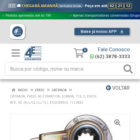
🇧🇷 🚚
CHEGARÁ AMANHÃ
- Peça em até:
02
:
21
:
11
Exclusivo Goiás
didos aprovados até às 18h
✅ Apenas transportadoras conveniadas (Grupo G5)
Baixe já nosso APP
Fale Conosco
0
(62) 3878-3333
VOLTAR
INÍCIO
FREIO
CATRACA
CATRACA, FREIO, AUTOMATICA, SCANIA, 113, 2, EIXOS,
ATE, 93, (K/L/CL/LL/TL), ESQUERDO, 1112833