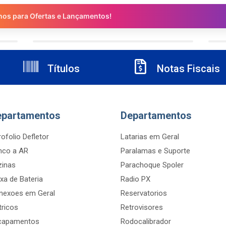
nos para Ofertas e Lançamentos!
Títulos
Notas Fiscais
epartamentos
Departamentos
ofolio Defletor
Latarias em Geral
nco a AR
Paralamas e Suporte
zinas
Parachoque Spoler
xa de Bateria
Radio PX
nexoes em Geral
Reservatorios
tricos
Retrovisores
capamentos
Rodocalibrador