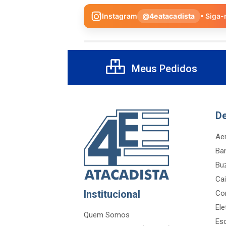
Instagram
@4eatacadista
• Siga-
Meus Pedidos
D
Aer
Ba
Bu
Cai
Institucional
Co
Ele
Quem Somos
Es