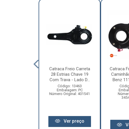
traca Freio
Catraca Freio Carreta
Catraca Fr
tica Mercedes-
28 Estrias Chave 19
Caminhã
 Actros, Axor
Com Trava - Lado D...
Benz 1113
odoviár...
Código: 13463
Códig
Embalagem: PC
Embal
digo: 18300
Número Original: 401541
Número
balagem: PC
345
ero Original:
454200238
Ver preço
V