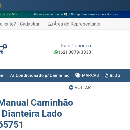
🎁 Compras acima de R$ 3.000 ganham uma camisa do Brasil
|
cliente? - Cadastrar
Área do Representante
Fale Conosco
0
(62) 3878-3333
en
Ar Condicionado p/ Caminhão
MARCAS
BLOG
VOLTAR
 Manual Caminhão
 Dianteira Lado
865751