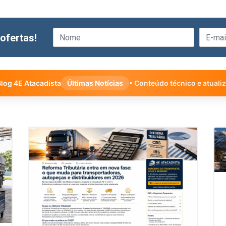
ofertas!
log 4E Atacadista
Últimas Notícias
• Conteúdo técnico e atuali