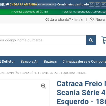
🇧🇷 🚚
CHEGARÁ AMANHÃ
- Cronômetro desligado
00
:
00
:
00
Exclusivo Goiás
 aprovados até às 18h
✅ Apenas transportadoras conveniadas (Grupo G5)
|
Já é cliente? - Entrar
Não é 
& Defletor
Banco a Ar
Buzinas
Climatizadores e Compon
UAL CAMINHÃO SCANIA SÉRIE 4 DIANTEIRA LADO ESQUERDO - 1865751
Catraca Freio
Scania Série 4
Esquerdo - 1