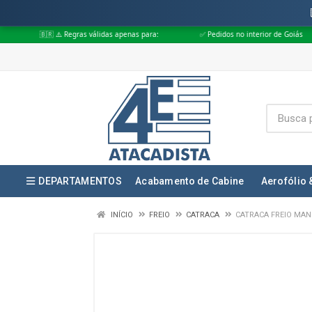
 Regras válidas apenas para:
✅ Pedidos no interior de Goiás
✅ Pedidos
DEPARTAMENTOS
Acabamento de Cabine
Aerofólio 
INÍCIO
FREIO
CATRACA
CATRACA FREIO MAN