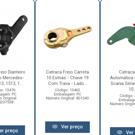
eio Dianteiro
Catraca Freio Carreta
Catraca
o Mercedes-
10 Estrias - Chave 19
Automática
, 1513, 1...
Com Trava - Lado...
Scania Série
10..
o: 13476
Código: 13462
agem: PC
Embalagem: PC
Código:
 Original:
Número Original: 401540
Embalag
4207538
Número Origin
Ver preço
er preço
Ver 