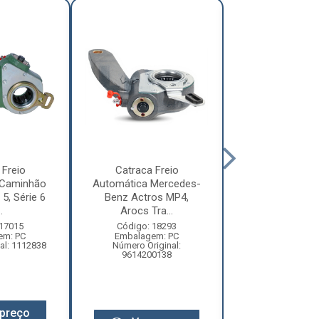
 Freio
Catraca Freio
Catraca Fr
 Caminhão
Automática Mercedes-
Automática Me
 5, Série 6
Benz Actros MP4,
Benz Actros,
.
Arocs Tra...
Rodoviár.
 17015
Código: 18293
Código: 18
em: PC
Embalagem: PC
Embalagem:
al: 1112838
Número Original:
Número Origi
9614200138
94542002
preço