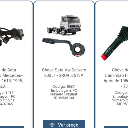
 de Seta
Chave Seta Vw Delivery
Chave d
o Mercedes-
2005/ - 2RO953513A
Caminhão F
 1618, 1935,
Após de 198
20, ...
- TJ.
Código: 8637
Embalagem: PC
go: 3431
Código:
Número Original:
agem: PC
Embalag
2RO953513A
 Original:
Número Or
5407045
TJG95
Ver preço