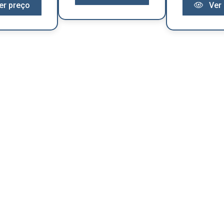
er preço
Ver 