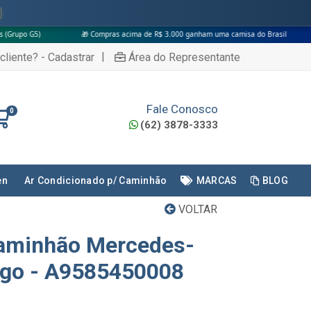
🎁 Compras acima de R$ 3.000 ganham uma camisa do Brasil
|
cliente? - Cadastrar
Área do Representante
Fale Conosco
0
(62) 3878-3333
en
Ar Condicionado p/ Caminhão
MARCAS
BLOG
VOLTAR
Caminhão Mercedes-
ego - A9585450008