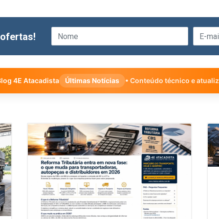
ofertas!
log 4E Atacadista
Últimas Notícias
• Conteúdo técnico e atuali