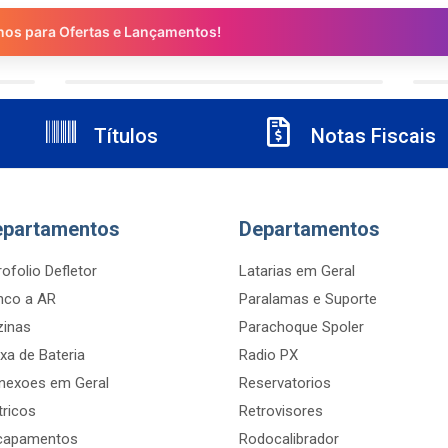
nos para Ofertas e Lançamentos!
Títulos
Notas Fiscais
epartamentos
Departamentos
ofolio Defletor
Latarias em Geral
nco a AR
Paralamas e Suporte
zinas
Parachoque Spoler
xa de Bateria
Radio PX
nexoes em Geral
Reservatorios
tricos
Retrovisores
capamentos
Rodocalibrador