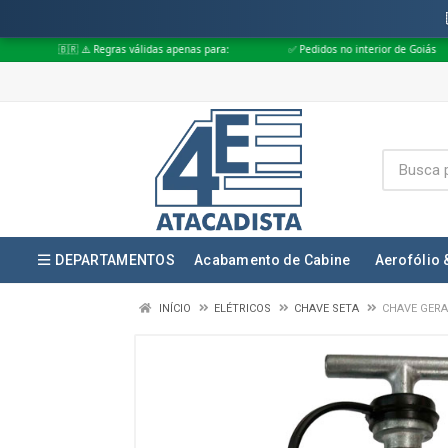
️ Regras válidas apenas para:
✅ Pedidos no interior de Goiás
✅ Pedido
DEPARTAMENTOS
Acabamento de Cabine
Aerofólio 
INÍCIO
ELÉTRICOS
CHAVE SETA
CHAVE GERA