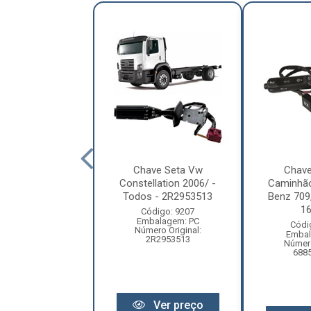
ve Seta Mb
Chave Seta Vw
Chave
lo/Sprinter -
Constellation 2006/ -
Caminhã
005407445
Todos - 2R2953513
Benz 709,
16
ódigo: 7750
Código: 9207
balagem: PC
Embalagem: PC
Códi
ero Original:
Número Original:
Embal
0005407445
2R2953513
Número
688
Ver preço
Ver preço