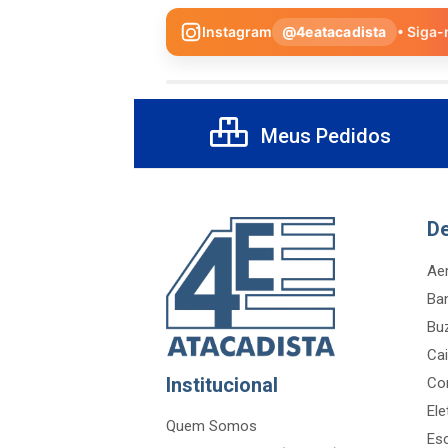
Instagram
@4eatacadista
• Siga-
Meus Pedidos
D
Aer
Ba
Bu
Cai
Institucional
Co
Ele
Quem Somos
Es