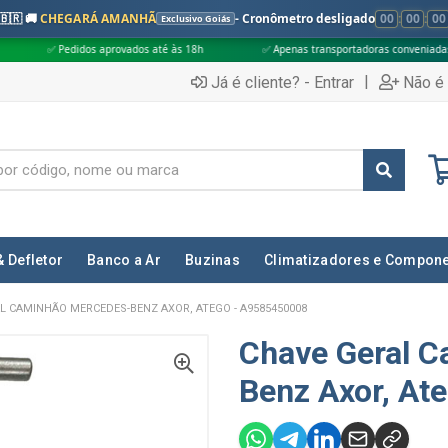
🇧🇷 🚚
CHEGARÁ AMANHÃ
- Cronômetro desligado
00
:
00
:
00
Exclusivo Goiás
s aprovados até às 18h
✅ Apenas transportadoras conveniadas (Grupo G5)
|
Já é cliente? - Entrar
Não é 
& Defletor
Banco a Ar
Buzinas
Climatizadores e Compon
L CAMINHÃO MERCEDES-BENZ AXOR, ATEGO - A9585450008
Chave Geral 
Benz Axor, At