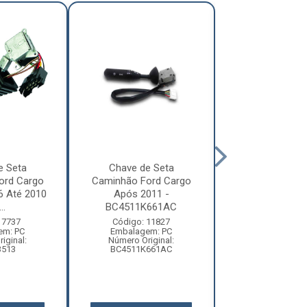
e Seta
Chave de Seta
Chave Set
ord Cargo
Caminhão Ford Cargo
Accelo/Sprin
6 Até 2010
Após 2011 -
A0005407
..
BC4511K661AC
Código: 77
Embalagem:
 7737
Código: 11827
Número Origi
em: PC
Embalagem: PC
A00054074
iginal:
Número Original:
3513
BC4511K661AC
Ver pr