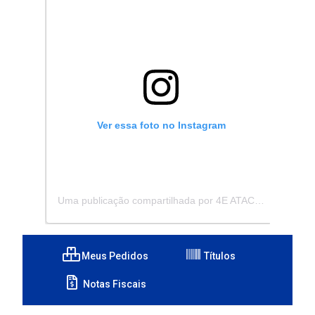
Ver essa foto no Instagram
Uma publicação compartilhada por 4E ATACADISTA - Distribuidora de Pecas e Acessórios (@4eatacadista)
Meus Pedidos
Títulos
Notas Fiscais