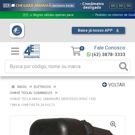
- Cronômetro
🇧🇷 🚚
CHEGARÁ AMANHÃ
00
:
00
:
00
Exclusivo Goiás
desligado
🇧🇷 ⚠️ Regras válidas apenas para:
✅ Pedidos no interior de Goiás
Baixe já nosso APP
Fale Conosco
0
(62) 3878-3333
VOLTAR
INÍCIO
ELÉTRICOS
CHAVE TECLA/ COMANDOS
CHAVE TECLA FAROL CAMINHÃO MERCEDES-BENZ 1935
1989 A 1998 PRETA 24 VOLTS