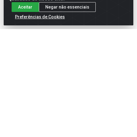
Aceitar
Negar não essenciais
Preferências de Cookies
English
Español
×
ENTRE EM CAMPO COM A 4E!
Vista a camisa de quem joga para vencer.