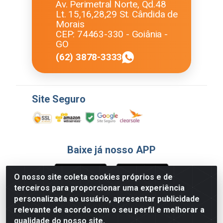
Av. Perimetral Norte, Qd.48
Lt. 15,16,28,29 St. Cândida de
Morais
CEP: 74463-330 - Goiânia -
GO
(62) 3878-3333
Site Seguro
Baixe já nosso APP
O nosso site coleta cookies próprios e de
terceiros para proporcionar uma experiência
Formas de Pagamento
personalizada ao usuário, apresentar publicidade
relevante de acordo com o seu perfil e melhorar a
qualidade do nosso site.