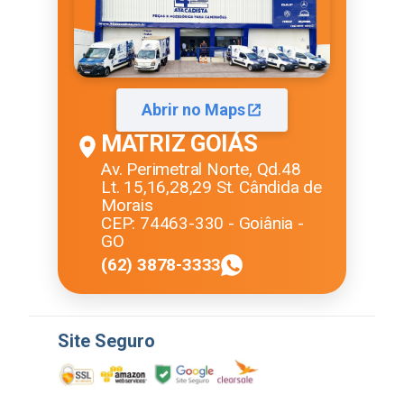
Abrir no Maps
MATRIZ GOIÁS
Av. Perimetral Norte, Qd.48
Lt. 15,16,28,29 St. Cândida de
Morais
CEP: 74463-330 - Goiânia -
GO
(62) 3878-3333
Site Seguro