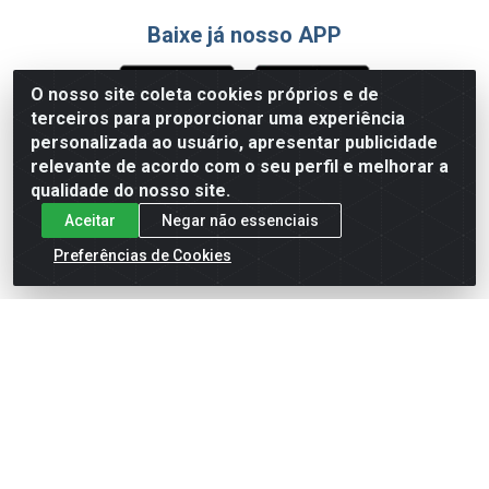
Baixe já nosso APP
O nosso site coleta cookies próprios e de
terceiros para proporcionar uma experiência
Formas de Pagamento
personalizada ao usuário, apresentar publicidade
relevante de acordo com o seu perfil e melhorar a
qualidade do nosso site.
Aceitar
Negar não essenciais
Preferências de Cookies
English
Español
×
ENTRE EM CAMPO COM A 4E!
Vista a camisa de quem joga para vencer.