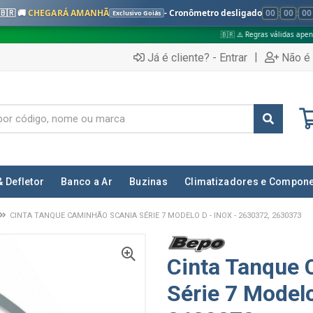
🇧🇷 🚚
CHEGARÁ AMANHÃ
- Cronômetro desligado
00
:
00
:
00
Exclusivo Goiás
🇧🇷 ⚠️ Regras válidas apenas para:
|
Já é cliente? - Entrar
Não é 
& Defletor
Banco a Ar
Buzinas
Climatizadores e Compon
CINTA TANQUE CAMINHÃO SCANIA SÉRIE 7 MODELO D - INOX - 2630372, 2630373
Cinta Tanque 
Série 7 Modelo