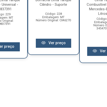
Cinta Tanque
Borracha Cinta Tanque
Cinta T
 Universal -
Cilindro - Suporte
Combustível
9837391
Mercedes-
Litros 
Código: 228
go: 229
Embalagem: MT
agem: MT
Código
Número Original: CIA6270
 Original:
Embalag
9837391
Número Or
345470
Ver preço
er preço
Ver 