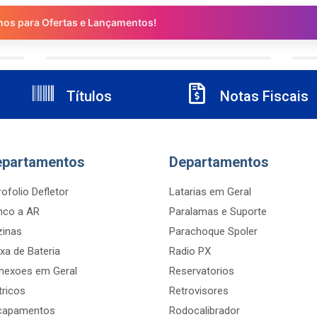
nos para Ofertas e Lançamentos!
Títulos
Notas Fiscais
epartamentos
Departamentos
ofolio Defletor
Latarias em Geral
nco a AR
Paralamas e Suporte
zinas
Parachoque Spoler
xa de Bateria
Radio PX
nexoes em Geral
Reservatorios
tricos
Retrovisores
capamentos
Rodocalibrador