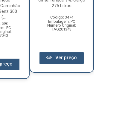
anque
Cinta Tanque Vw/Cargo
Cinta Tanque 
 Caminhão
275 Litros
2533 200
Benz 300
(...
Código: 3474
Código: 64
Embalagem: PC
Embalagem:
: 593
Número Original:
Número Origin
em: PC
TAG201343
iginal:
7040
Ver pr
Ver preço
preço