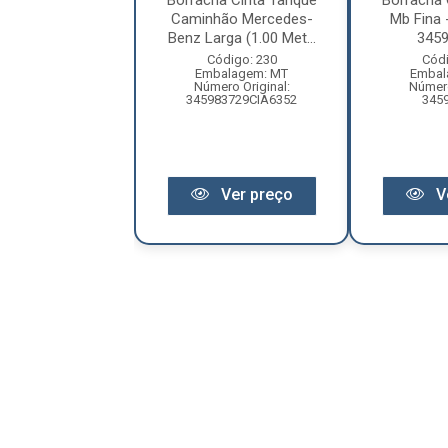
Tanque Mb Axor
Borracha Cinta Tanque
Borracha 
533 2005/
Caminhão Mercedes-
Mb Fina -
Benz Larga (1.00 Met...
345
ódigo: 6457
Código: 230
Códi
balagem: PC
Embalagem: MT
Embal
ro Original: 0
Número Original:
Número
345983729CIA6352
345
Ver preço
Ver preço
V