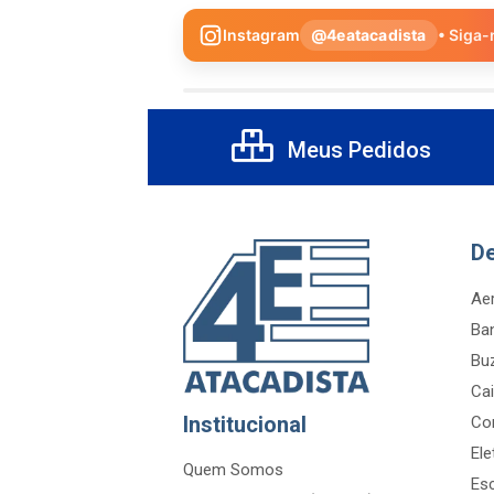
Instagram
@4eatacadista
• Siga-
Meus Pedidos
D
Aer
Ba
Bu
Cai
Institucional
Co
Ele
Quem Somos
Es