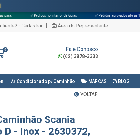
✅ Pedidos no interior de Goiás
✅ Pedidos aprovados até às 18h
✅ Ape
|
cliente? - Cadastrar
Área do Representante
Fale Conosco
0
(62) 3878-3333
en
Ar Condicionado p/ Caminhão
MARCAS
BLOG
VOLTAR
Caminhão Scania
 D - Inox - 2630372,