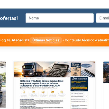
ofertas!
log 4E Atacadista
Últimas Notícias
• Conteúdo técnico e atuali