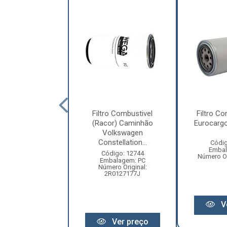
 Combustivel Mb
Filtro Combustivel
Filtro Co
 Atego/ Atron
(Racor) Caminhão
Eurocargo
Volkswagen
Constellation...
digo: 12530
Códig
balagem: PC
Embal
Código: 12744
Original: FCD0768
Número Or
Embalagem: PC
Número Original:
2R0127177J
Ver preço
V
Ver preço