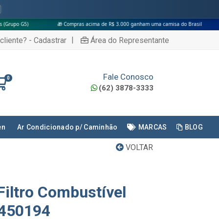
🎁 Compras acima de R$ 3.000 ganham uma camisa do Brasil
|
cliente? - Cadastrar
Área do Representante
Fale Conosco
0
(62) 3878-3333
en
Ar Condicionado p/ Caminhão
MARCAS
BLOG
VOLTAR
Filtro Combustível
1450194