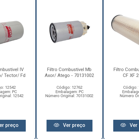
mbustivel IV
Filtro Combustivel Mb
Filtro Combu
/ Tector/ Fd
Axor/ Atego - 70131002
CF XF 20
o: 12542
Código: 12762
Código:
agem: PC
Embalagem: PC
Embalag
iginal: 12542
Número Original: 70131002
Número Ori
er preço
Ver preço
Ver 