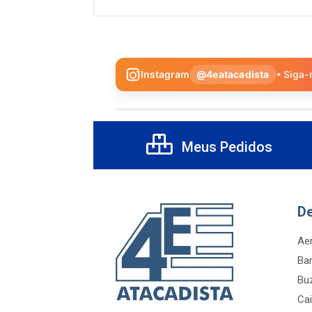
Instagram
@4eatacadista
• Siga-
Meus Pedidos
D
Aer
Ba
Bu
Cai