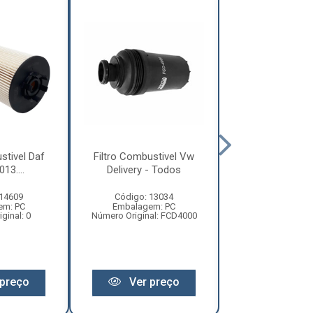
stivel Daf
Filtro Combustivel Vw
Filtro Combust
13....
Delivery - Todos
Axor/ Atego/
 14609
Código: 13034
Código: 12
em: PC
Embalagem: PC
Embalagem:
ginal: 0
Número Original: FCD4000
Número Original:
preço
Ver preço
Ver pr