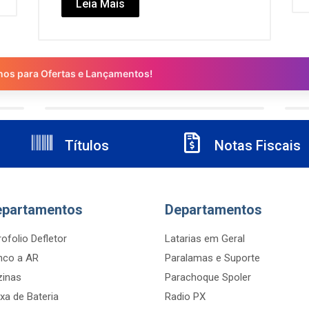
Leia Mais
nos para Ofertas e Lançamentos!
Títulos
Notas Fiscais
epartamentos
Departamentos
ofolio Defletor
Latarias em Geral
nco a AR
Paralamas e Suporte
zinas
Parachoque Spoler
xa de Bateria
Radio PX