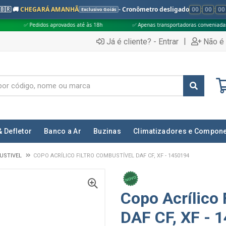
🇧🇷 🚚
CHEGARÁ AMANHÃ
- Cronômetro desligado
00
:
00
:
00
Exclusivo Goiás
 aprovados até às 18h
✅ Apenas transportadoras conveniadas (Grupo G5)
|
Já é cliente? - Entrar
Não é 
& Defletor
Banco a Ar
Buzinas
Climatizadores e Compon
USTIVEL
COPO ACRÍLICO FILTRO COMBUSTÍVEL DAF CF, XF - 1450194
Copo Acrílico 
DAF CF, XF - 