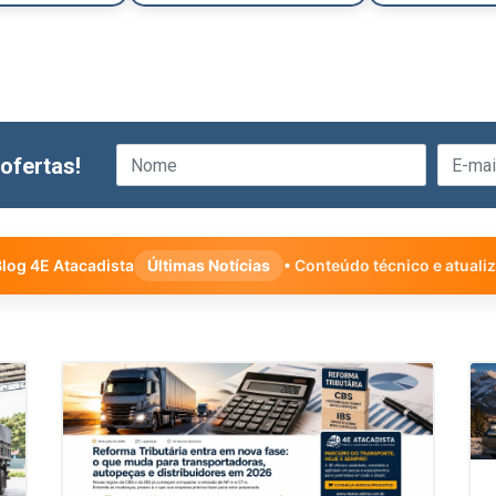
ofertas!
log 4E Atacadista
Últimas Notícias
• Conteúdo técnico e atuali