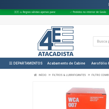
 Regras válidas apenas para:
✅ Pedidos no interior de Goiás
✅ Pedidos
DEPARTAMENTOS
Acabamento de Cabine
Aerofólio 
INÍCIO
FILTROS & LUBRIFICANTES
FILTRO COMB