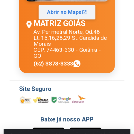
Abrir no Maps
MATRIZ GOIÁS
Av. Perimetral Norte, Qd.48
Lt. 15,16,28,29 St. Cândida de
Morais
CEP: 74463-330 - Goiânia -
GO
(62) 3878-3333
Site Seguro
Baixe já nosso APP