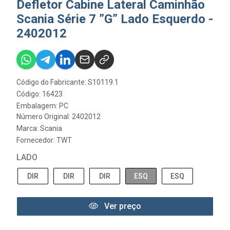
Defletor Cabine Lateral Caminhão
Scania Série 7 ”G” Lado Esquerdo -
2402012
Código do Fabricante: S10119.1
Código: 16423
Embalagem: PC
Número Original: 2402012
Marca:
Scania
Fornecedor:
TWT
LADO
DIR
DIR
DIR
ESQ
ESQ
Ver preço