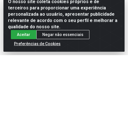
O nosso site coleta cookies próprios e de
terceiros para proporcionar uma experiência
Formas de Pagamento
personalizada ao usuário, apresentar publicidade
relevante de acordo com o seu perfil e melhorar a
qualidade do nosso site.
Aceitar
Negar não essenciais
Preferências de Cookies
English
Español
×
ENTRE EM CAMPO COM A 4E!
Vista a camisa de quem joga para vencer.