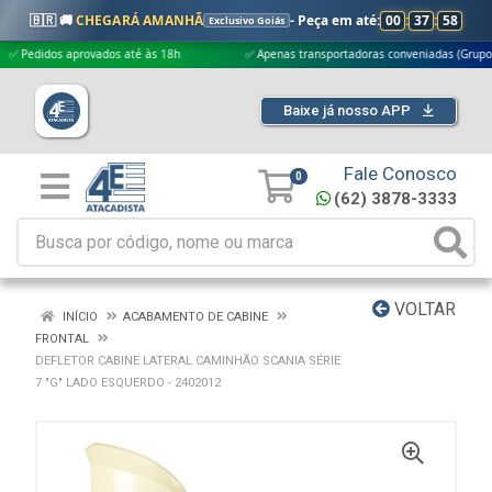
🇧🇷 🚚
CHEGARÁ AMANHÃ
- Peça em até:
00
:
37
:
58
Exclusivo Goiás
idos aprovados até às 18h
✅ Apenas transportadoras conveniadas (Grupo G5)
Baixe já nosso APP
Fale Conosco
0
(62) 3878-3333
VOLTAR
INÍCIO
ACABAMENTO DE CABINE
FRONTAL
DEFLETOR CABINE LATERAL CAMINHÃO SCANIA SÉRIE
7 "G" LADO ESQUERDO - 2402012