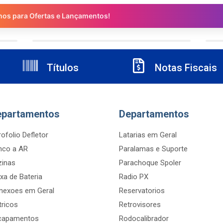
nos para Ofertas e Lançamentos!
Títulos
Notas Fiscais
epartamentos
Departamentos
ofolio Defletor
Latarias em Geral
nco a AR
Paralamas e Suporte
zinas
Parachoque Spoler
xa de Bateria
Radio PX
nexoes em Geral
Reservatorios
tricos
Retrovisores
capamentos
Rodocalibrador