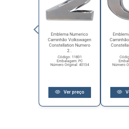
ema Numerico
Emblema Numerico
Emblem
ão Volkswagen
Caminhão Volkswagen
Caminhão
llation Numero
Constellation Numero
Constell
6...
2...
digo: 11835
Código: 11831
Códig
balagem: PC
Embalagem: PC
Embal
 Original: 2106
Número Original: 40134
Número Or
Ver preço
Ver preço
V