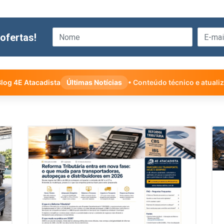
ofertas!
log 4E Atacadista
Últimas Notícias
• Conteúdo técnico e atuali