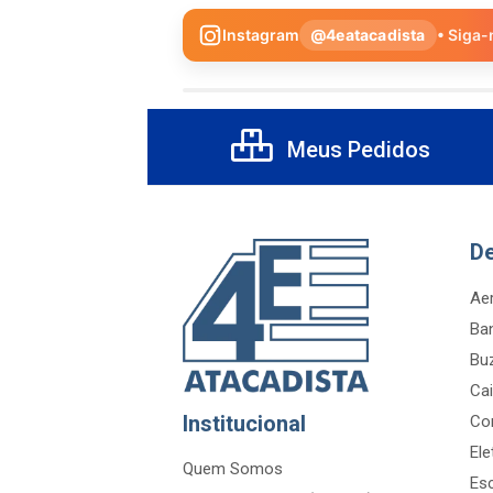
Instagram
@4eatacadista
• Siga-
Meus Pedidos
D
Aer
Ba
Bu
Cai
Institucional
Co
Ele
Quem Somos
Es