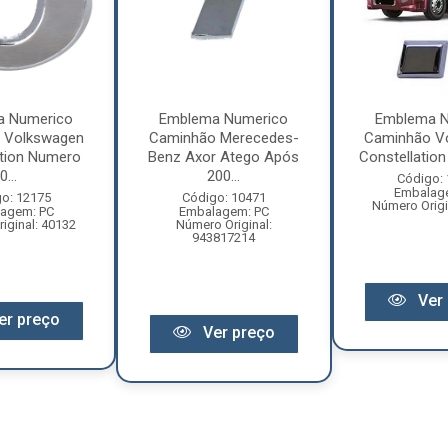
a Numerico
Emblema Numerico
Emblema N
 Volkswagen
Caminhão Merecedes-
Caminhão V
ation Numero
Benz Axor Atego Após
Constellation 
0...
200...
Código:
Embalag
o: 12175
Código: 10471
Número Origi
agem: PC
Embalagem: PC
iginal: 40132
Número Original:
943817214
Ver 
er preço
Ver preço