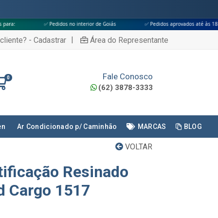
 Pedidos no interior de Goiás
✅ Pedidos aprovados até às 18h
✅ Apen
|
cliente? - Cadastrar
Área do Representante
Fale Conosco
0
(62) 3878-3333
en
Ar Condicionado p/ Caminhão
MARCAS
BLOG
VOLTAR
ificação Resinado
d Cargo 1517