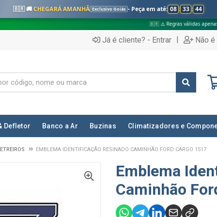
🇧🇷 🚚
CHEGARÁ AMANHÃ
- Peça em até:
08
:
33
:
43
Exclusivo Goiás
🇧🇷 ⚠️ Regras válidas apenas para:
✅
|
Já é cliente? - Entrar
Não é 
& Defletor
Banco a Ar
Buzinas
Climatizadores e Compon
ETREIROS
EMBLEMA IDENTIFICAÇÃO RESINADO CAMINHÃO FORD CARGO 1517
Emblema Ident
Caminhão For