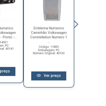
umerico
Emblema Numerico
Emblema Num
olkswagen
Caminhão Volkswagen
Caminhão Vol
- Ponto -...
Constellation Numero 1
Constellation
...
6...
 14921
em: PC
Código: 11830
Código: 11
nal: 40141
Embalagem: PC
Embalagem:
Número Original: 40133
Número Origina
preço
Ver preço
Ver pr