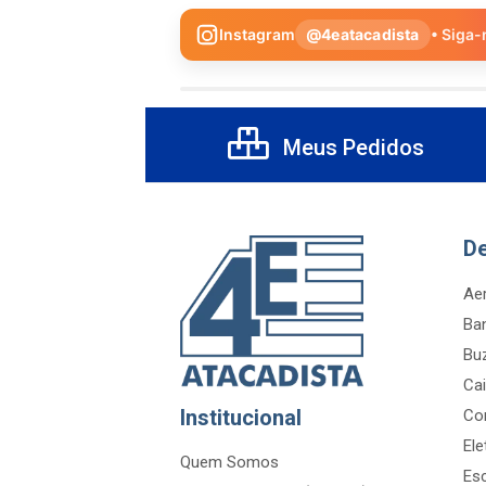
Instagram
@4eatacadista
• Siga-
Meus Pedidos
D
Aer
Ba
Bu
Cai
Institucional
Co
Ele
Quem Somos
Es