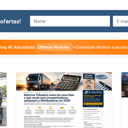
ofertas!
log 4E Atacadista
Últimas Notícias
• Conteúdo técnico e atuali