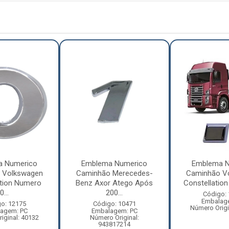
a Numerico
Emblema Numerico
Emblema N
 Volkswagen
Caminhão Merecedes-
Caminhão V
ation Numero
Benz Axor Atego Após
Constellation 
0...
200...
Código:
Embalag
o: 12175
Código: 10471
Número Origi
agem: PC
Embalagem: PC
iginal: 40132
Número Original:
943817214