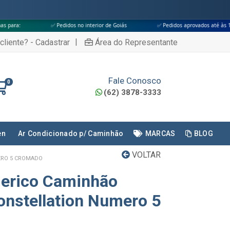
✅ Pedidos no interior de Goiás
✅ Pedidos aprovados até às 18h
✅ Ap
|
cliente? - Cadastrar
Área do Representante
Fale Conosco
0
(62) 3878-3333
en
Ar Condicionado p/ Caminhão
MARCAS
BLOG
VOLTAR
ERO 5 CROMADO
erico Caminhão
nstellation Numero 5