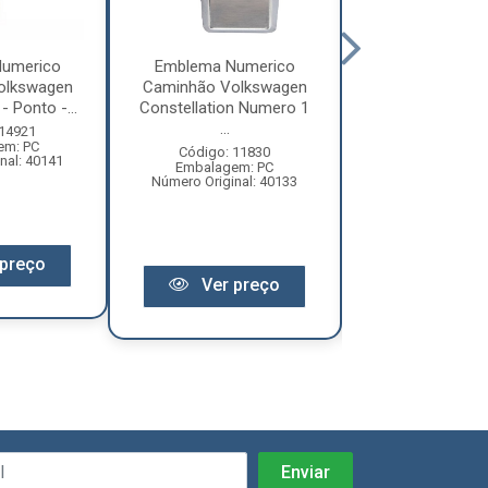
umerico
Emblema Numerico
Emblema Num
olkswagen
Caminhão Volkswagen
Caminhão Vol
- Ponto -...
Constellation Numero 1
Constellation
...
6...
 14921
em: PC
Código: 11830
Código: 11
nal: 40141
Embalagem: PC
Embalagem:
Número Original: 40133
Número Origina
preço
Ver preço
Ver pr