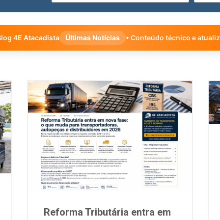
log 4E Atacadista
Últimas Notícias
• Conteúdo técnico e atuali
Reforma Tributária entra em