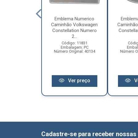
ema Numerico
Emblema Numerico
Emblem
ão Volkswagen
Caminhão Volkswagen
Caminhão
llation Numero
Constellation Numero
Constell
6...
2...
digo: 11835
Código: 11831
Códig
balagem: PC
Embalagem: PC
Embal
 Original: 2106
Número Original: 40134
Número Or
Ver preço
Ver preço
V
Cadastre-se para receber nossas 