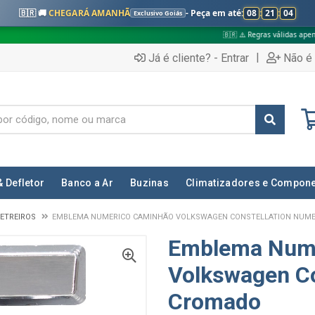
🇧🇷 🚚
CHEGARÁ AMANHÃ
- Peça em até:
08
:
21
:
03
Exclusivo Goiás
🇧🇷 ⚠️ Regras válidas apenas para:
|
Já é cliente? - Entrar
Não é 
& Defletor
Banco a Ar
Buzinas
Climatizadores e Compon
ETREIROS
EMBLEMA NUMERICO CAMINHÃO VOLKSWAGEN CONSTELLATION NUM
Emblema Num
Volkswagen Co
Cromado