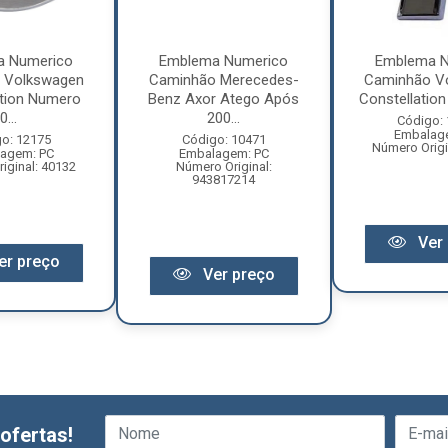
a Numerico
Emblema Numerico
Emblema N
 Volkswagen
Caminhão Merecedes-
Caminhão V
ation Numero
Benz Axor Atego Após
Constellation 
0...
200...
Código:
Embalag
o: 12175
Código: 10471
Número Origi
agem: PC
Embalagem: PC
iginal: 40132
Número Original:
943817214
Ver 
er preço
Ver preço
ofertas!