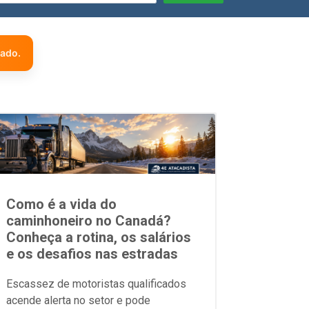
zado.
Como é a vida do
caminhoneiro no Canadá?
Conheça a rotina, os salários
e os desafios nas estradas
Escassez de motoristas qualificados
acende alerta no setor e pode