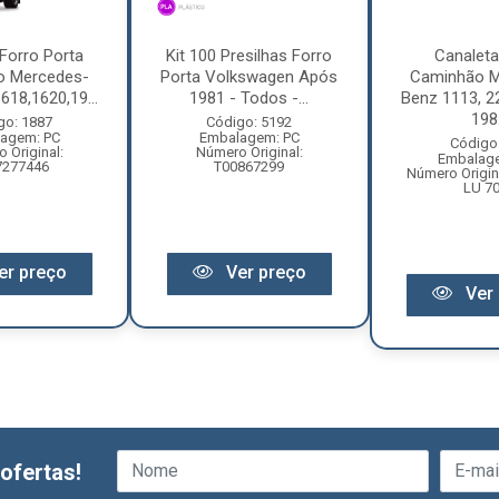
 Forro Porta
Kit 100 Presilhas Forro
Canaleta
o Mercedes-
Porta Volkswagen Após
Caminhão M
618,1620,19...
1981 - Todos -...
Benz 1113, 2
198.
go: 1887
Código: 5192
agem: PC
Embalagem: PC
Código
 Original:
Número Original:
Embalag
7277446
T00867299
Número Origin
LU 7
er preço
Ver preço
Ver 
ofertas!