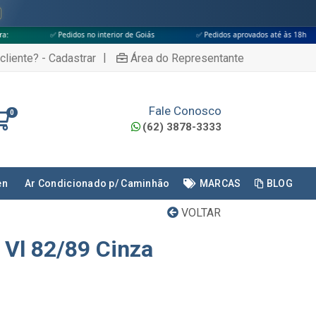
didos no interior de Goiás
✅ Pedidos aprovados até às 18h
✅ Apenas 
|
cliente? - Cadastrar
Área do Representante
Fale Conosco
0
(62) 3878-3333
en
Ar Condicionado p/ Caminhão
MARCAS
BLOG
VOLTAR
 Vl 82/89 Cinza