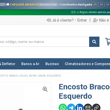
🇧🇷 🚚
CHEGARÁ AMANHÃ
- Cronômetro desligado
00
:
00
:
00
Exclusivo Goiás
🇧🇷 ⚠️ Regras válidas apenas para:
✅ Pe
|
Já é cliente? - Entrar
Não é 
& Defletor
Banco a Ar
Buzinas
Climatizadores e Compon
OSTO, BRACO, VOLVO, 82/89, CINZA, ESQUERDO
Encosto Braco
Esquerdo