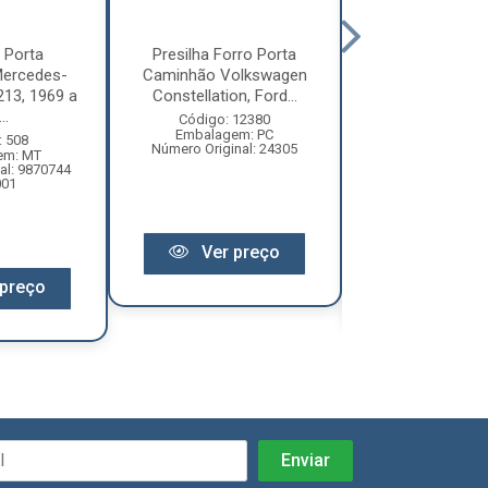
 Porta
Presilha Forro Porta
Borracha Tap
ercedes-
Caminhão Volkswagen
Caminhão Mer
213, 1969 a
Constellation, Ford...
Benz 1113, 193
..
a...
Código: 12380
Embalagem: PC
: 508
Código: 3
Número Original: 24305
em: MT
Embalagem:
al: 9870744
Número Original:
001
Ver preço
Ver pr
preço