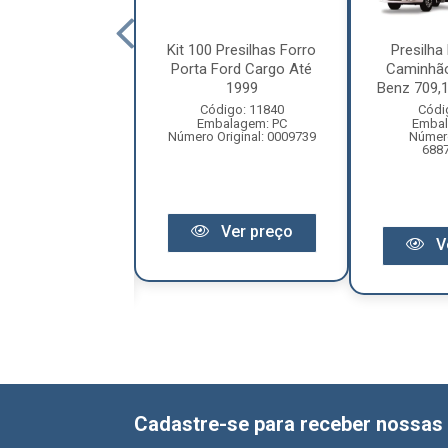
cha Tapa Furo
Kit 100 Presilhas Forro
Presilha
hão Mercedes-
Porta Ford Cargo Até
Caminhã
113, 1934, 1969
1999
Benz 709,1
a...
Código: 11840
Códi
Embalagem: PC
Embal
ódigo: 300
Número Original: 0009739
Número
balagem: PC
688
Original: 9870744
Ver preço
V
Ver preço
Cadastre-se para receber nossas 