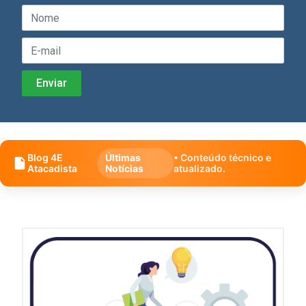
Blog 4E
Últimas
• Conteúdo técnico e
Atacadista
Notícias
atualizado.