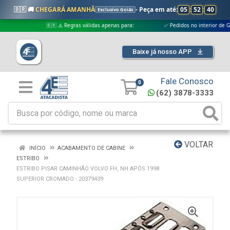
🇧🇷 🚚
CHEGARÁ AMANHÃ
- Peça em até:
05
:
52
:
39
Exclusivo Goiás
🇧🇷 ⚠️ Regras válidas apenas para:
✅ Pedidos no interior de Goiás
Baixe já nosso APP
Fale Conosco
0
(62) 3878-3333
VOLTAR
INÍCIO
ACABAMENTO DE CABINE
ESTRIBO
ESTRIBO PISAR CAMINHÃO VOLVO FH, NH APÓS 1998
SUPERIOR CROMADO - 20379439