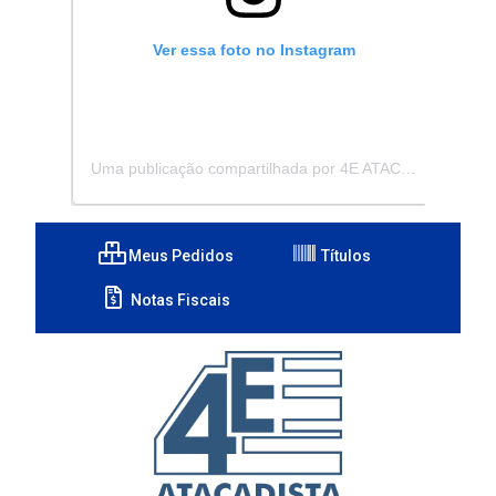
Ver essa foto no Instagram
Uma publicação compartilhada por 4E ATACADISTA - Distribuidora de Pecas e Acessórios (@4eatacadista)
Meus Pedidos
Títulos
Notas Fiscais