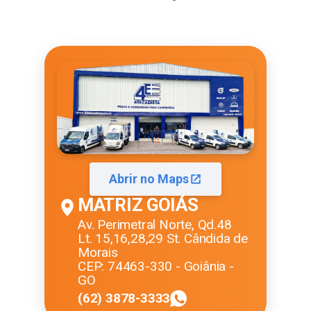
Abrir no Maps
MATRIZ GOIÁS
Av. Perimetral Norte, Qd.48
Lt. 15,16,28,29 St. Cândida de
Morais
CEP: 74463-330 - Goiânia -
GO
(62) 3878-3333