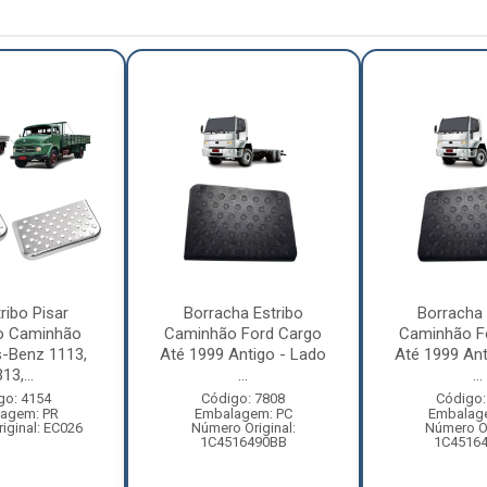
ribo Pisar
Borracha Estribo
Borracha 
o Caminhão
Caminhão Ford Cargo
Caminhão F
-Benz 1113,
Até 1999 Antigo - Lado
Até 1999 Ant
13,...
...
...
go: 4154
Código: 7808
Código:
agem: PR
Embalagem: PC
Embalag
iginal: EC026
Número Original:
Número Or
1C4516490BB
1C4516