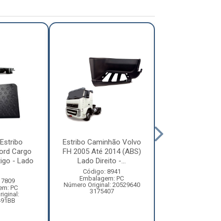
Estribo
Estribo Caminhão Volvo
Estribo Pis
ord Cargo
FH 2005 Até 2014 (ABS)
Constellation
igo - Lado
Lado Direito -...
Cabine Baixa Supe
Código: 8941
Código: 88
Embalagem: PC
Embalagem:
 7809
Número Original: 20529640
Número Origi
em: PC
3175407
2S282168
iginal:
491BB