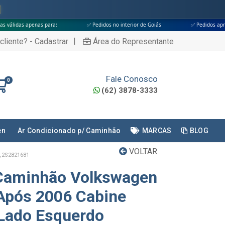
para:
✅ Pedidos no interior de Goiás
✅ Pedidos aprovados até às 18h
|
cliente? - Cadastrar
Área do Representante
Fale Conosco
0
(62) 3878-3333
en
Ar Condicionado p/ Caminhão
MARCAS
BLOG
VOLTAR
,2S2821681
 Caminhão Volkswagen
 Após 2006 Cabine
 Lado Esquerdo