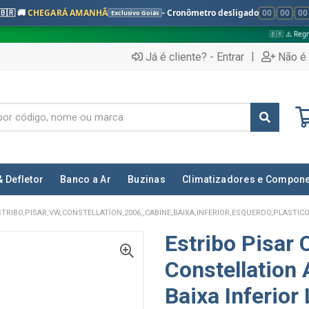
🇧🇷 🚚
CHEGARÁ AMANHÃ
- Cronômetro desligado
00
:
00
:
00
Exclusivo Goiás
🇧🇷 ⚠️ Regras válidas apenas 
|
Já é cliente? - Entrar
Não é 
& Defletor
Banco a Ar
Buzinas
Climatizadores e Compon
STRIBO,PISAR,VW,CONSTELLATION,2006,,CABINE,BAIXA,INFERIOR,ESQUERDO,PLASTICO
Estribo Pisar
Constellation
Baixa Inferior