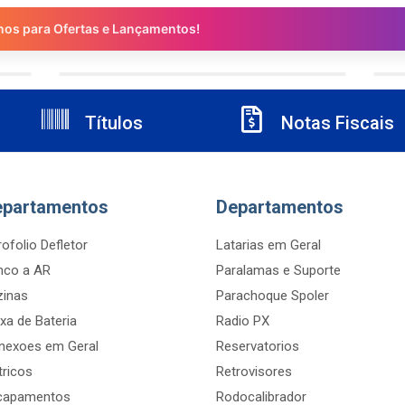
nos para Ofertas e Lançamentos!
Títulos
Notas Fiscais
epartamentos
Departamentos
ofolio Defletor
Latarias em Geral
nco a AR
Paralamas e Suporte
zinas
Parachoque Spoler
xa de Bateria
Radio PX
nexoes em Geral
Reservatorios
tricos
Retrovisores
capamentos
Rodocalibrador