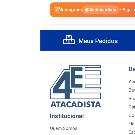
Instagram
@4eatacadista
• Siga-
Meus Pedidos
D
Aer
Ba
Bu
Cai
Institucional
Co
Ele
Quem Somos
Es