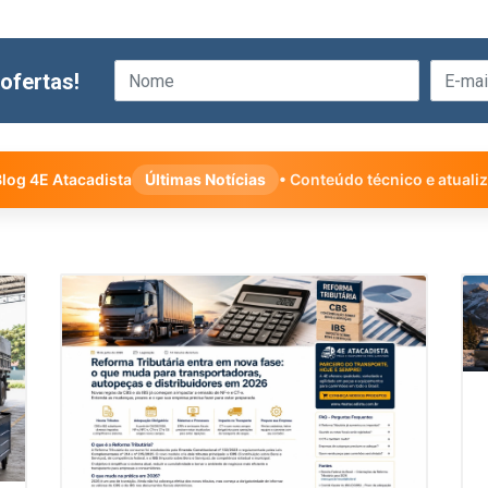
ofertas!
log 4E Atacadista
Últimas Notícias
• Conteúdo técnico e atuali