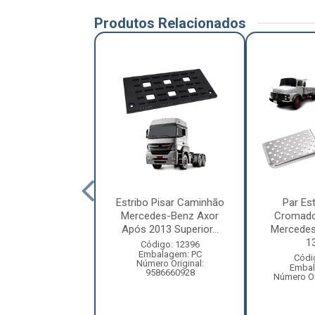
Produtos Relacionados
ibo Pisar Vw
Estribo Pisar Caminhão
Par Est
ellation 2006/
Mercedes-Benz Axor
Cromad
aixa Superior (...
Após 2013 Superior...
Mercedes
13
ódigo: 8872
Código: 12396
balagem: PC
Embalagem: PC
Códi
ero Original:
Número Original:
Embal
2S2821686
9586660928
Número Or