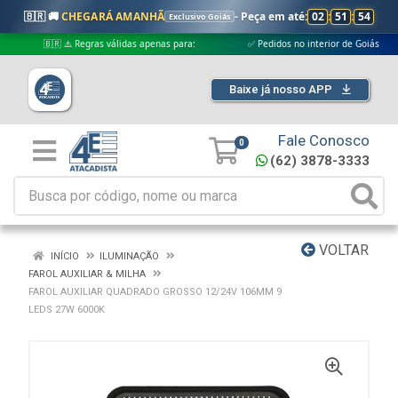
🇧🇷 🚚
CHEGARÁ AMANHÃ
- Peça em até:
02
:
51
:
53
Exclusivo Goiás
🇧🇷 ⚠️ Regras válidas apenas para:
✅ Pedidos no interior de Goiás
Baixe já nosso APP
Fale Conosco
0
(62) 3878-3333
VOLTAR
INÍCIO
ILUMINAÇÃO
FAROL AUXILIAR & MILHA
FAROL AUXILIAR QUADRADO GROSSO 12/24V 106MM 9
LEDS 27W 6000K