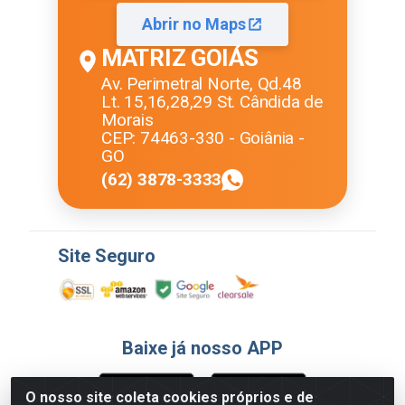
Abrir no Maps
MATRIZ GOIÁS
Av. Perimetral Norte, Qd.48
Lt. 15,16,28,29 St. Cândida de
Morais
CEP: 74463-330 - Goiânia -
GO
(62) 3878-3333
Site Seguro
Baixe já nosso APP
O nosso site coleta cookies próprios e de