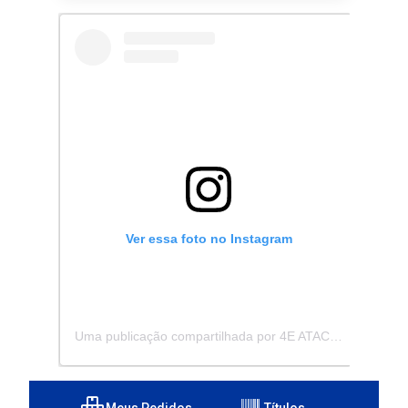
Ver essa foto no Instagram
Uma publicação compartilhada por 4E ATACADISTA - Distribuidora de Pecas e Acessórios (@4eatacadista)
Meus Pedidos
Títulos