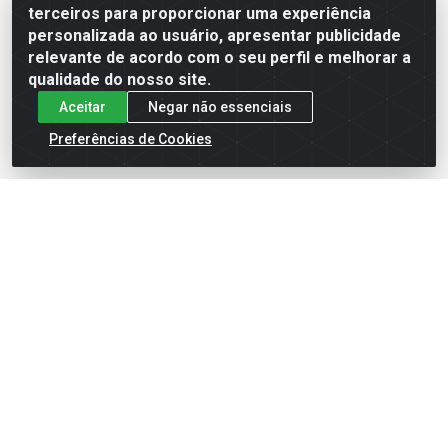
terceiros para proporcionar uma experiência
Formas de Pagamento
personalizada ao usuário, apresentar publicidade
relevante de acordo com o seu perfil e melhorar a
qualidade do nosso site.
Aceitar
Negar não essenciais
Preferências de Cookies
English
Español
×
ENTRE EM CAMPO COM A 4E!
Vista a camisa de quem joga para vencer.