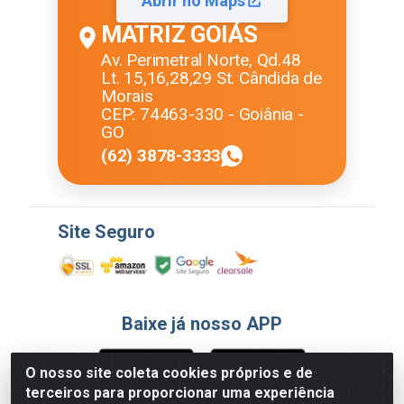
Abrir no Maps
MATRIZ GOIÁS
Av. Perimetral Norte, Qd.48
Lt. 15,16,28,29 St. Cândida de
Morais
CEP: 74463-330 - Goiânia -
GO
(62) 3878-3333
Site Seguro
Baixe já nosso APP
O nosso site coleta cookies próprios e de
terceiros para proporcionar uma experiência