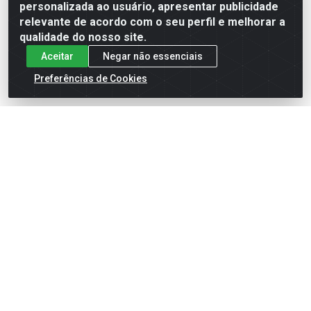
Formas de Pagamento
personalizada ao usuário, apresentar publicidade
relevante de acordo com o seu perfil e melhorar a
qualidade do nosso site.
Aceitar
Negar não essenciais
Preferências de Cookies
English
Español
×
ENTRE EM CAMPO COM A 4E!
Vista a camisa de quem joga para vencer.