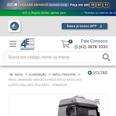
🇧🇷 🚚
CHEGARÁ AMANHÃ
- Peça em até:
15
:
01
:
11
Exclusivo Goiás
🇧🇷 ⚠️ Regras válidas apenas para:
✅ Pedidos no interior de Goiás
Baixe já nosso APP
Fale Conosco
0
(62) 3878-3333
VOLTAR
INÍCIO
ILUMINAÇÃO
FAROL PRINCIPAL
FAROL CAMINHÃO MERCEDES-BENZ ATEGO APÓS 2010
(LENTE LISA) LADO ESQUERDO - 9738202261