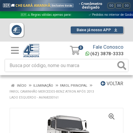
- Cronômetro
🇧🇷 🚚
CHEGARÁ AMANHÃ
00
:
00
:
00
Exclusivo Goiás
desligado
🇧🇷 ⚠️ Regras válidas apenas para:
✅ Pedidos no interior de Goiás
Baixe já nosso APP
Fale Conosco
0
(62) 3878-3333
VOLTAR
INÍCIO
ILUMINAÇÃO
FAROL PRINCIPAL
FAROL CAMINHÃO MERCEDES-BENZ ATRON APÓS 2013
LADO ESQUERDO - A6968200161