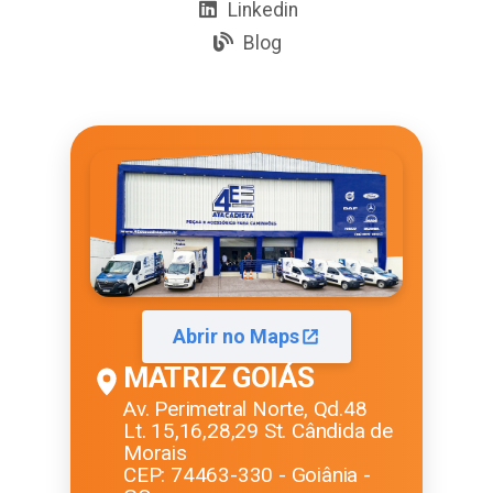
Linkedin
Blog
Abrir no Maps
MATRIZ GOIÁS
Av. Perimetral Norte, Qd.48
Lt. 15,16,28,29 St. Cândida de
Morais
CEP: 74463-330 - Goiânia -