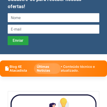
ofertas!
Blog 4E
Últimas
• Conteúdo técnico e
Atacadista
Notícias
atualizado.