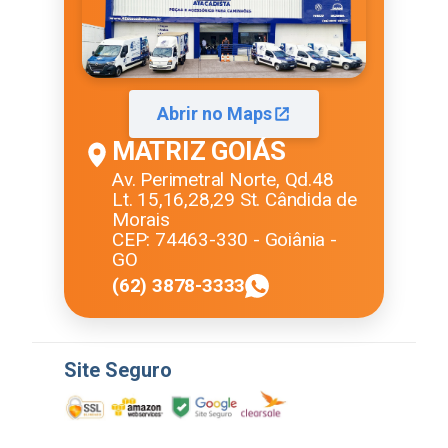
Abrir no Maps
MATRIZ GOIÁS
Av. Perimetral Norte, Qd.48
Lt. 15,16,28,29 St. Cândida de
Morais
CEP: 74463-330 - Goiânia -
GO
(62) 3878-3333
Site Seguro