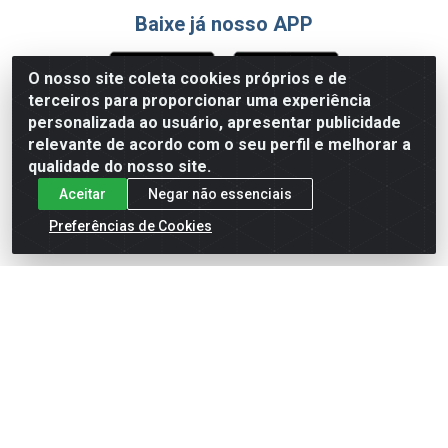
Baixe já nosso APP
O nosso site coleta cookies próprios e de
terceiros para proporcionar uma experiência
Formas de Pagamento
personalizada ao usuário, apresentar publicidade
relevante de acordo com o seu perfil e melhorar a
qualidade do nosso site.
Aceitar
Negar não essenciais
Preferências de Cookies
English
Español
×
ENTRE EM CAMPO COM A 4E!
Vista a camisa de quem joga para vencer.