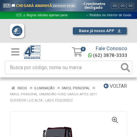
- Cronômetro
🇧🇷 🚚
CHEGARÁ AMANHÃ
00
:
00
:
00
Exclusivo Goiás
desligado
🇧🇷 ⚠️ Regras válidas apenas para:
✅ Pedidos no interior de Goiás
Baixe já nosso APP
Fale Conosco
0
(62) 3878-3333
VOLTAR
INÍCIO
ILUMINAÇÃO
FAROL PRINCIPAL
FAROL PRINCIPAL CAMINHÃO FORD CARGO APÓS 2011
SUPERIOR LUZ ALTA - LADO ESQUERDO