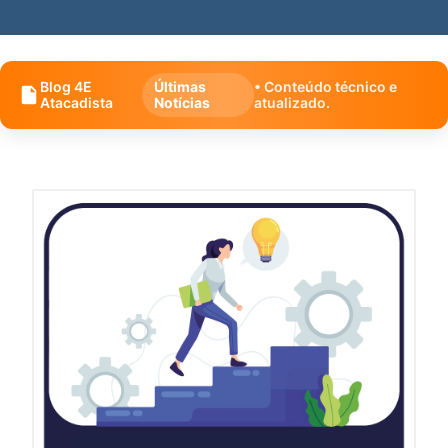
Blog 4E
Últimas
• Conteúdo técnico e
Atacadista
Notícias
atualizado.