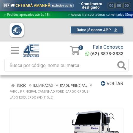
- Cronômetro
🇧🇷 🚚
CHEGARÁ AMANHÃ
00
:
00
:
00
Exclusivo Goiás
desligado
didos aprovados até às 18h
✅ Apenas transportadoras conveniadas (Grupo G5)
Baixe já nosso APP
Fale Conosco
0
(62) 3878-3333
VOLTAR
INÍCIO
ILUMINAÇÃO
FAROL PRINCIPAL
FAROL PRINCIPAL CAMINHÃO FORD CARGO ORGUS
LADO ESQUERDO (FD-115LE)