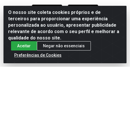
O nosso site coleta cookies próprios e de
terceiros para proporcionar uma experiência
Formas de Pagamento
personalizada ao usuário, apresentar publicidade
relevante de acordo com o seu perfil e melhorar a
qualidade do nosso site.
Aceitar
Negar não essenciais
Preferências de Cookies
English
Español
×
ENTRE EM CAMPO COM A 4E!
Vista a camisa de quem joga para vencer.