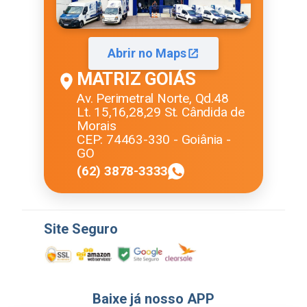
Abrir no Maps
MATRIZ GOIÁS
Av. Perimetral Norte, Qd.48
Lt. 15,16,28,29 St. Cândida de
Morais
CEP: 74463-330 - Goiânia -
GO
(62) 3878-3333
Site Seguro
Baixe já nosso APP