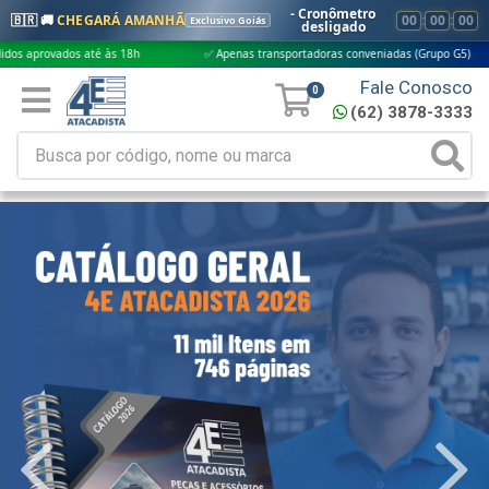
- Cronômetro
🇧🇷 🚚
CHEGARÁ AMANHÃ
00
:
00
:
00
Exclusivo Goiás
desligado
 até às 18h
✅ Apenas transportadoras conveniadas (Grupo G5)
🎁 Com
Fale Conosco
0
(62) 3878-3333