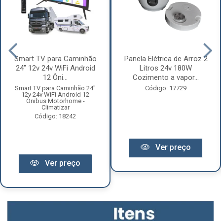
Smart TV para Caminhão
Panela Elétrica de Arroz 2
24” 12v 24v WiFi Android
Litros 24v 180W
12 Ôni...
Cozimento a vapor...
Smart TV para Caminhão 24"
Código: 17729
12v 24v WiFi Android 12
Ônibus Motorhome -
Climatizar
Código: 18242
Ver preço
Ver preço