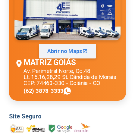
Abrir no Maps
MATRIZ GOIÁS
Av. Perimetral Norte, Qd.48
Lt. 15,16,28,29 St. Cândida de Morais
CEP: 74463-330 - Goiânia - GO
(62) 3878-3333
Site Seguro