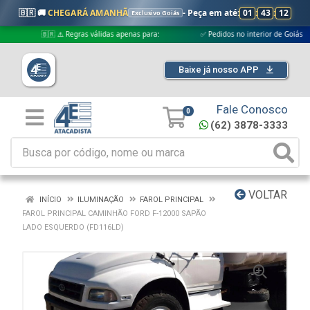
🇧🇷 🚚
CHEGARÁ AMANHÃ
- Peça em até:
01
:
43
:
11
Exclusivo Goiás
🇧🇷 ⚠️ Regras válidas apenas para:
✅ Pedidos no interior de Goiás
Baixe já nosso APP
Fale Conosco
0
(62) 3878-3333
VOLTAR
INÍCIO
ILUMINAÇÃO
FAROL PRINCIPAL
FAROL PRINCIPAL CAMINHÃO FORD F-12000 SAPÃO
LADO ESQUERDO (FD116LD)