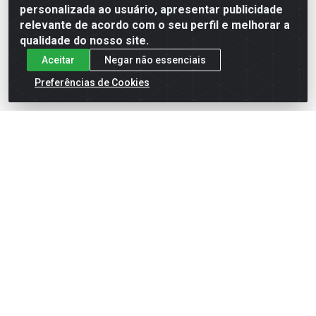
Formas de Pagamento
personalizada ao usuário, apresentar publicidade
relevante de acordo com o seu perfil e melhorar a
qualidade do nosso site.
Aceitar
Negar não essenciais
Preferências de Cookies
English
Español
×
ENTRE EM CAMPO COM A 4E!
Vista a camisa de quem joga para vencer.