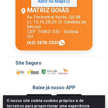
Abrir no Maps
MATRIZ GOIÁS
Av. Perimetral Norte, Qd.48
Lt. 15,16,28,29 St. Cândida de
Morais
CEP: 74463-330 - Goiânia -
GO
(62) 3878-3333
Site Seguro
Baixe já nosso APP
O nosso site coleta cookies próprios e de
terceiros para proporcionar uma experiência