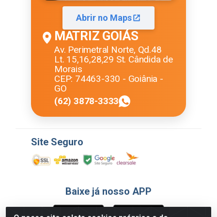
Abrir no Maps
MATRIZ GOIÁS
Av. Perimetral Norte, Qd.48
Lt. 15,16,28,29 St. Cândida de
Morais
CEP: 74463-330 - Goiânia -
GO
(62) 3878-3333
Site Seguro
Baixe já nosso APP