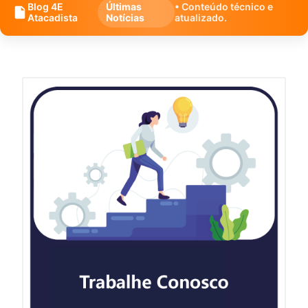
Blog 4E
Últimas
• Conteúdo técnico e
Atacadista
Notícias
atualizado.