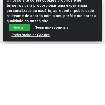
O nosso site coleta cookies próprios e de
terceiros para proporcionar uma experiência
Formas de Pagamento
personalizada ao usuário, apresentar publicidade
relevante de acordo com o seu perfil e melhorar a
qualidade do nosso site.
Aceitar
Negar não essenciais
Preferências de Cookies
English
Español
×
ENTRE EM CAMPO COM A 4E!
Vista a camisa de quem joga para vencer.