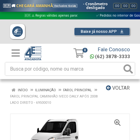
- Cronômetro
🇧🇷 🚚
CHEGARÁ AMANHÃ
00
:
00
:
00
Exclusivo Goiás
desligado
🇧🇷 ⚠️ Regras válidas apenas para:
✅ Pedidos no interior de Goiás
Baixe já nosso APP
Fale Conosco
0
(62) 3878-3333
VOLTAR
INÍCIO
ILUMINAÇÃO
FAROL PRINCIPAL
FAROL PRINCIPAL CAMINHÃO IVECO DAILY APÓS 2008
LADO DIREITO - 69500010