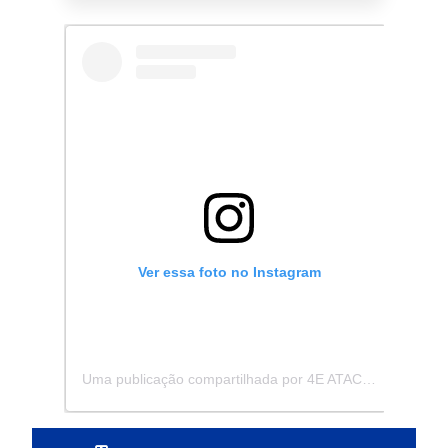
Ver essa foto no Instagram
Uma publicação compartilhada por 4E ATACADISTA - Distribuidora de Pecas e Acessórios (@4eatacadista)