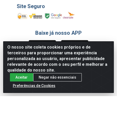
Site Seguro
Baixe já nosso APP
O nosso site coleta cookies próprios e de
terceiros para proporcionar uma experiência
Formas de Pagamento
personalizada ao usuário, apresentar publicidade
relevante de acordo com o seu perfil e melhorar a
qualidade do nosso site.
Aceitar
Negar não essenciais
Preferências de Cookies
English
Español
×