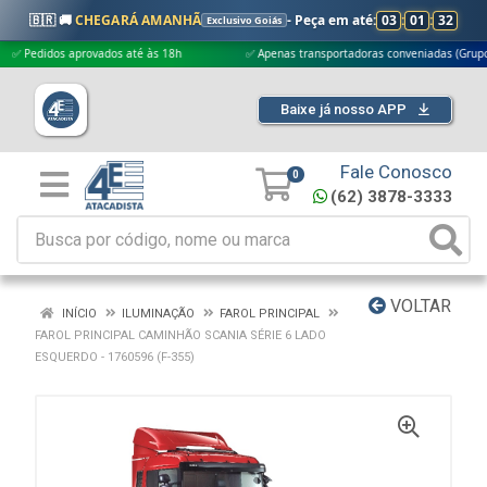
🇧🇷 🚚
CHEGARÁ AMANHÃ
- Peça em até:
03
:
01
:
31
Exclusivo Goiás
didos aprovados até às 18h
✅ Apenas transportadoras conveniadas (Grupo G5)
Baixe já nosso APP
Fale Conosco
0
(62) 3878-3333
VOLTAR
INÍCIO
ILUMINAÇÃO
FAROL PRINCIPAL
FAROL PRINCIPAL CAMINHÃO SCANIA SÉRIE 6 LADO
ESQUERDO - 1760596 (F-355)