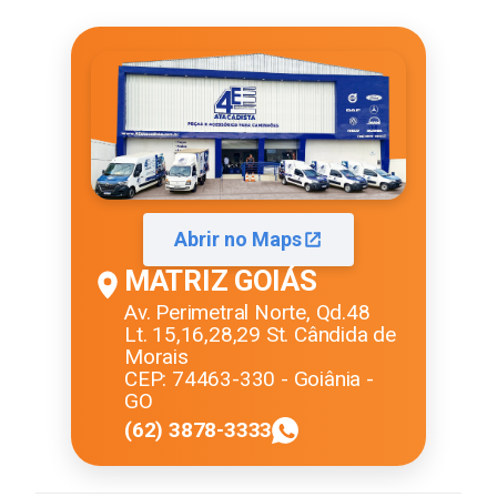
Abrir no Maps
MATRIZ GOIÁS
Av. Perimetral Norte, Qd.48
Lt. 15,16,28,29 St. Cândida de
Morais
CEP: 74463-330 - Goiânia -
GO
(62) 3878-3333