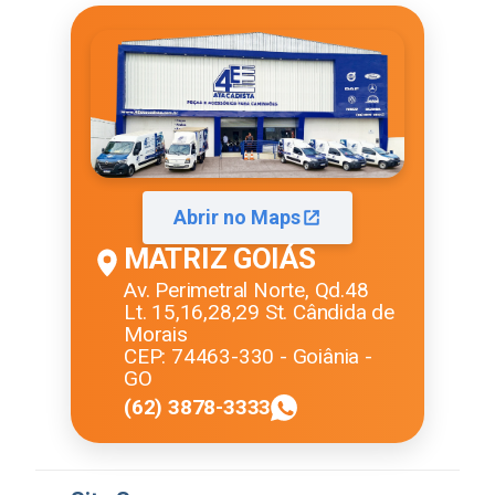
Abrir no Maps
MATRIZ GOIÁS
Av. Perimetral Norte, Qd.48
Lt. 15,16,28,29 St. Cândida de
Morais
CEP: 74463-330 - Goiânia -
GO
(62) 3878-3333