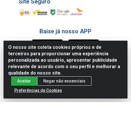
Site Seguro
Baixe já nosso APP
O nosso site coleta cookies próprios e de
terceiros para proporcionar uma experiência
Formas de Pagamento
personalizada ao usuário, apresentar publicidade
relevante de acordo com o seu perfil e melhorar a
qualidade do nosso site.
Aceitar
Negar não essenciais
Preferências de Cookies
English
Español
×