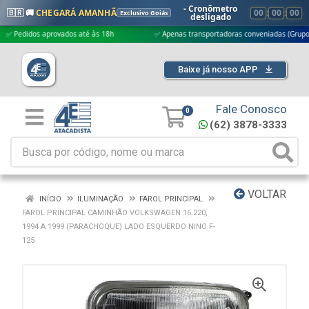
- Cronômetro
🇧🇷 🚚
CHEGARÁ AMANHÃ
00
:
00
:
00
Exclusivo Goiás
desligado
didos aprovados até às 18h
✅ Apenas transportadoras conveniadas (Grupo G5)
Baixe já nosso APP
Fale Conosco
0
(62) 3878-3333
VOLTAR
INÍCIO
ILUMINAÇÃO
FAROL PRINCIPAL
FAROL PRINCIPAL CAMINHÃO VOLKSWAGEN 16.220,
1994 A 1999 (PARACHOQUE) LADO ESQUERDO NINO F-
125