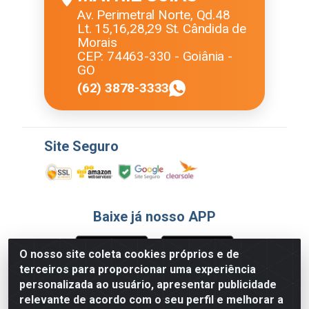
Av. Perimetral Norte, Qd.48
Lt. 15,16,28,29 St. Cândida de
Morais
CEP: 74463-330 - Goiânia -
GO
(62) 3878-3333
Site Seguro
Baixe já nosso APP
O nosso site coleta cookies próprios e de
terceiros para proporcionar uma experiência
Formas de Pagamento
personalizada ao usuário, apresentar publicidade
relevante de acordo com o seu perfil e melhorar a