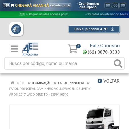
- Cronômetro
🇧🇷 🚚
CHEGARÁ AMANHÃ
00
:
00
:
00
Exclusivo Goiás
desligado
🇧🇷 ⚠️ Regras válidas apenas para:
✅ Pedidos no interior de Goiás
Baixe já nosso APP
Fale Conosco
0
(62) 3878-3333
VOLTAR
INÍCIO
ILUMINAÇÃO
FAROL PRINCIPAL
FAROL PRINCIPAL CAMINHÃO VOLKSWAGEN DELIVERY
APÓS 2017 LADO DIREITO - 23B941034C