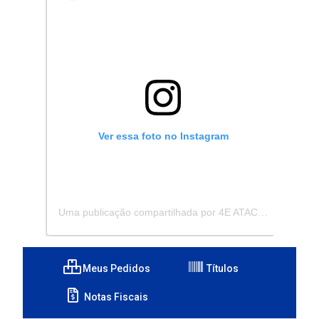
Ver essa foto no Instagram
Uma publicação compartilhada por 4E ATACADISTA - Distribuidora de Pecas e Acessórios (@4eatacadista)
Meus Pedidos
Títulos
Notas Fiscais