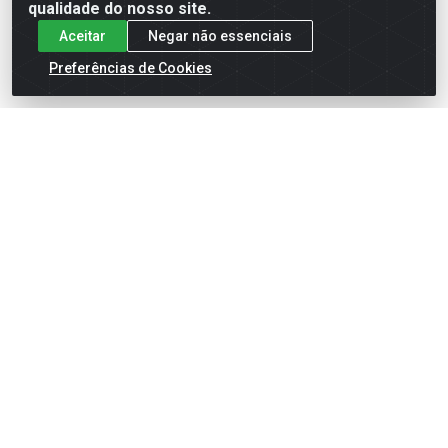
qualidade do nosso site.
Aceitar
Negar não essenciais
Preferências de Cookies
English
Español
×
ENTRE EM CAMPO COM A 4E!
Vista a camisa de quem joga para vencer.