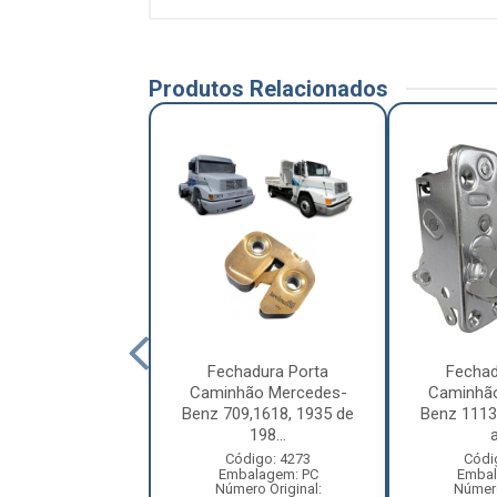
Produtos Relacionados
hadura Porta
Fechadura Porta
Fechad
ão Ford Cargo
Caminhão Mercedes-
Caminhã
0 Lado Direito -
Benz 709,1618, 1935 de
Benz 1113
...
198...
a
ódigo: 7145
Código: 4273
Códi
balagem: PC
Embalagem: PC
Embal
ero Original:
Número Original:
Número