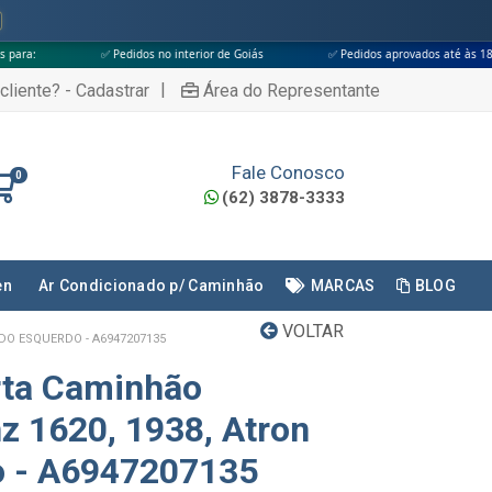
 Pedidos no interior de Goiás
✅ Pedidos aprovados até às 18h
✅ Apen
|
cliente? - Cadastrar
Área do Representante
Fale Conosco
0
(62) 3878-3333
en
Ar Condicionado p/ Caminhão
MARCAS
BLOG
VOLTAR
DO ESQUERDO - A6947207135
rta Caminhão
 1620, 1938, Atron
o - A6947207135