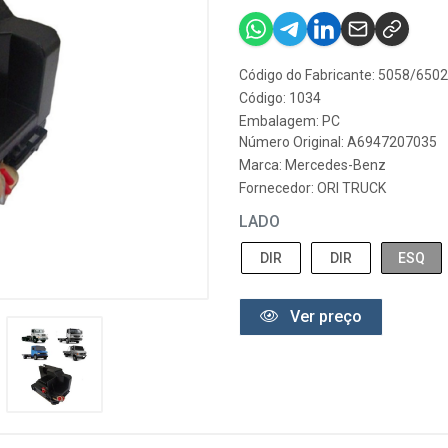
Código do Fabricante: 5058/650
Código: 1034
Embalagem: PC
Número Original: A6947207035
Marca:
Mercedes-Benz
Fornecedor:
ORI TRUCK
LADO
DIR
DIR
ESQ
Ver preço