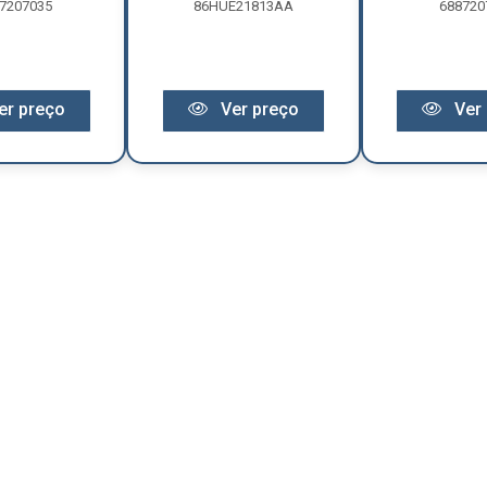
7207035
86HUE21813AA
688720
er preço
Ver preço
Ver 