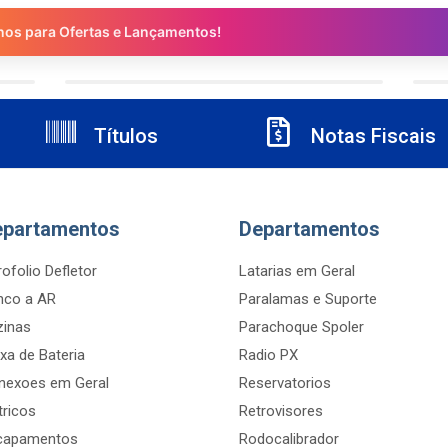
nos para Ofertas e Lançamentos!
Títulos
Notas Fiscais
epartamentos
Departamentos
ofolio Defletor
Latarias em Geral
nco a AR
Paralamas e Suporte
zinas
Parachoque Spoler
xa de Bateria
Radio PX
nexoes em Geral
Reservatorios
tricos
Retrovisores
capamentos
Rodocalibrador