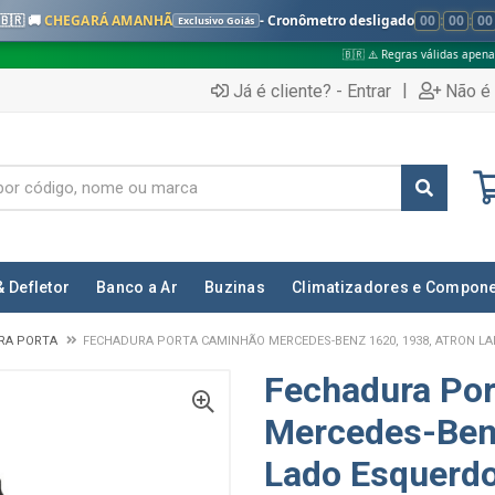
🇧🇷 🚚
CHEGARÁ AMANHÃ
- Cronômetro desligado
00
:
00
:
00
Exclusivo Goiás
🇧🇷 ⚠️ Regras válidas apenas para:
✅
|
Já é cliente? - Entrar
Não é 
& Defletor
Banco a Ar
Buzinas
Climatizadores e Compon
RA PORTA
FECHADURA PORTA CAMINHÃO MERCEDES-BENZ 1620, 1938, ATRON LA
Fechadura Po
Mercedes-Benz
Lado Esquerd