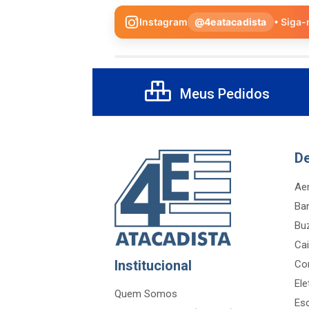
Instagram
@4eatacadista
• Siga-
Meus Pedidos
D
Aer
Ba
Bu
Cai
Institucional
Co
Ele
Quem Somos
Es