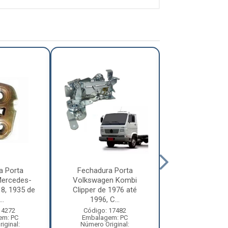
a Porta
Fechadura Porta
Fechadura P
ercedes-
Volkswagen Kombi
Caminhão For
8, 1935 de
Clipper de 1976 até
Até 2010 Lado D
..
1996, C...
...
 4272
Código: 17482
Código: 71
em: PC
Embalagem: PC
Embalagem:
iginal:
Número Original:
Número Origi