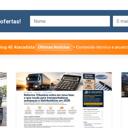
ofertas!
log 4E Atacadista
Últimas Notícias
• Conteúdo técnico e atuali