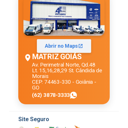
Abrir no Maps
MATRIZ GOIÁS
Av. Perimetral Norte, Qd.48
Lt. 15,16,28,29 St. Cândida de
Morais
CEP: 74463-330 - Goiânia -
GO
(62) 3878-3333
Site Seguro