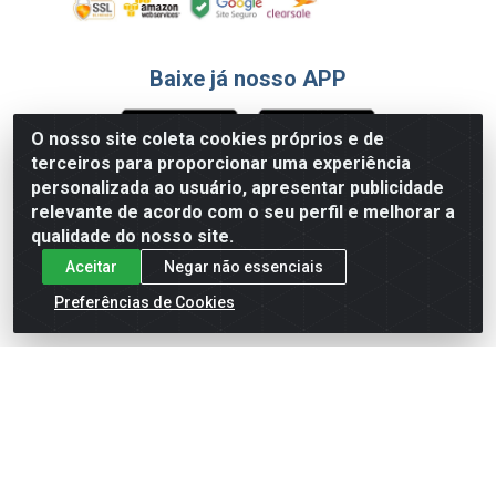
Baixe já nosso APP
O nosso site coleta cookies próprios e de
terceiros para proporcionar uma experiência
Formas de Pagamento
personalizada ao usuário, apresentar publicidade
relevante de acordo com o seu perfil e melhorar a
qualidade do nosso site.
Aceitar
Negar não essenciais
Preferências de Cookies
English
Español
×
ENTRE EM CAMPO COM A 4E!