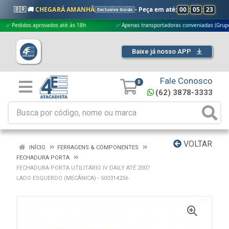
🇧🇷 🚚
CHEGARÁ AMANHÃ
- Peça em até:
00
:
05
:
22
Exclusivo Goiás
didos aprovados até às 18h
✅ Apenas transportadoras conveniadas (Grupo G5)
Baixe já nosso APP
Fale Conosco
0
(62) 3878-3333
VOLTAR
INÍCIO
FERRAGENS & COMPONENTES
FECHADURA PORTA
FECHADURA PORTA UTILITÁRIO IV DAILY ATÉ 2007
LADO ESQUERDO (MECÂNICA) - 500314256