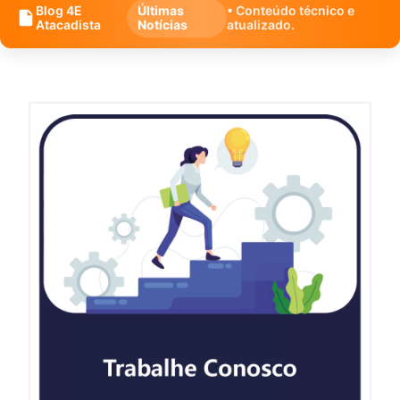
Blog 4E
Últimas
• Conteúdo técnico e
Atacadista
Notícias
atualizado.