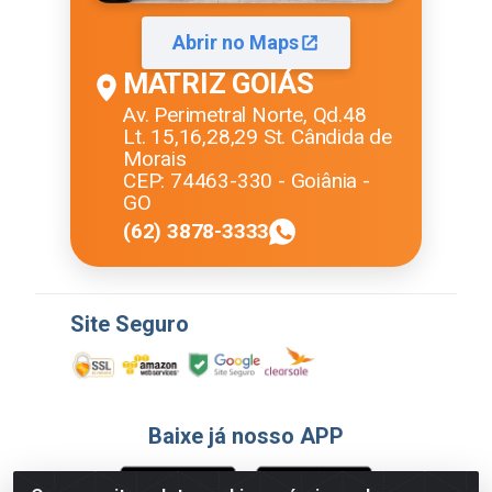
Abrir no Maps
MATRIZ GOIÁS
Av. Perimetral Norte, Qd.48
Lt. 15,16,28,29 St. Cândida de
Morais
CEP: 74463-330 - Goiânia -
GO
(62) 3878-3333
Site Seguro
Baixe já nosso APP