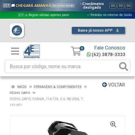
- Cronômetro
🇧🇷 🚚
CHEGARÁ AMANHÃ
00
:
00
:
00
Exclusivo Goiás
desligado
🇧🇷 ⚠️ Regras válidas apenas para:
✅ Pedidos no interior de Goiás
Baixe já nosso APP
Fale Conosco
0
(62) 3878-3333
VOLTAR
INÍCIO
FERRAGENS & COMPONENTES
FECHO CAPO
FECHO, CAPO, SCANIA, 114/124, S.4, 98/2004, T,
1511871