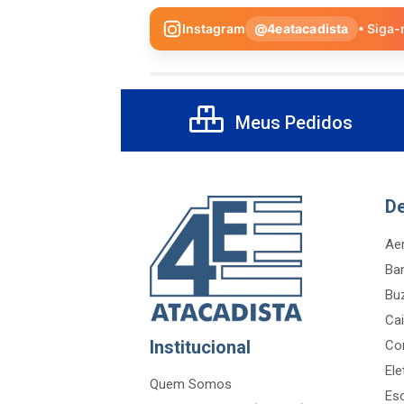
Instagram
@4eatacadista
• Siga-
Meus Pedidos
D
Aer
Ba
Bu
Cai
Institucional
Co
Ele
Quem Somos
Es