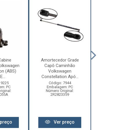
Cabine
Amortecedor Grade
Defletor Co
olkswagen
Capô Caminhão
Caminhão Vol
ion (ABS)
Volkswagen
Constellatio
E...
Constellation Apó...
2010 ...
 9225
Código: 7944
Código: 12
em: PC
Embalagem: PC
Embalagem:
iginal:
Número Original:
Número Origi
055A
2R2823359
2R280955
preço
Ver preço
Ver pr