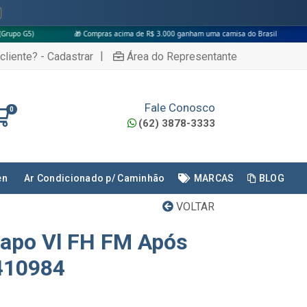
🎁 Compras acima de R$ 3.000 ganham uma camisa do Brasil
|
cliente? - Cadastrar
Área do Representante
Fale Conosco
0
(62) 3878-3333
en
Ar Condicionado p/ Caminhão
MARCAS
BLOG
VOLTAR
Capo Vl FH FM Após
0410984