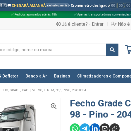
🇧🇷 🚚
CHEGARÁ AMANHÃ
- Cronômetro desligado
00
:
00
:
00
Exclusivo Goiás
 aprovados até às 18h
✅ Apenas transportadoras conveniadas (Grupo G5)
|
Já é cliente? - Entrar
Não é 
& Defletor
Banco a Ar
Buzinas
Climatizadores e Compon
ECHO, GRADE, CAPO, VOLVO, FH/FM, 98/, PINO, 20410984
Fecho Grade 
98 - Pino - 2