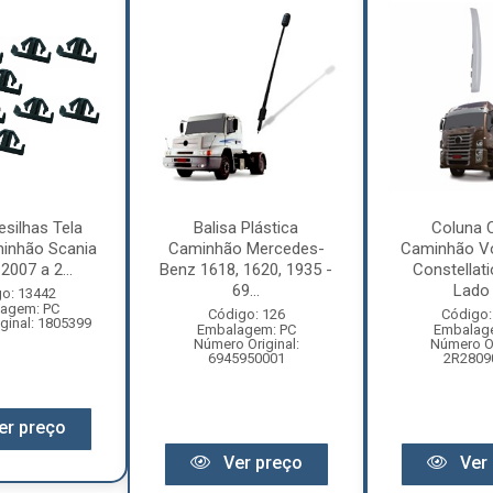
esilhas Tela
Balisa Plástica
Coluna 
inhão Scania
Caminhão Mercedes-
Caminhão V
2007 a 2...
Benz 1618, 1620, 1935 -
Constellat
69...
Lado 
o: 13442
agem: PC
Código: 126
Código:
ginal: 1805399
Embalagem: PC
Embalag
Número Original:
Número Or
6945950001
2R2809
er preço
Ver preço
Ver 