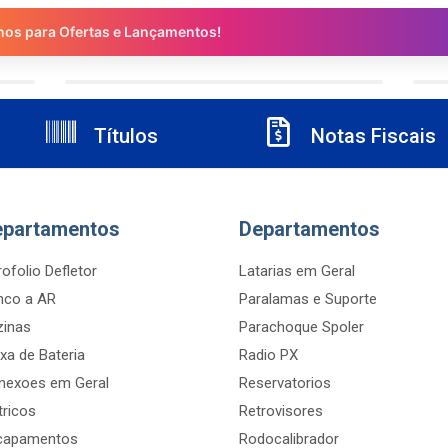
nos para Ofertas e Lançamentos!
Títulos
Notas Fiscais
epartamentos
Departamentos
ofolio Defletor
Latarias em Geral
nco a AR
Paralamas e Suporte
zinas
Parachoque Spoler
xa de Bateria
Radio PX
nexoes em Geral
Reservatorios
tricos
Retrovisores
capamentos
Rodocalibrador