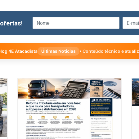
ofertas!
log 4E Atacadista
Últimas Notícias
• Conteúdo técnico e atuali