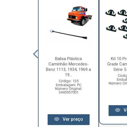
letor Coluna
Balisa Plástica
Kit 10 Pr
ão Volkswagen
Caminhão Mercedes-
Grade Cam
ellation Após
Benz 1113, 1934, 1969 a
Série 5 
2010 ...
19...
Códig
Embal
digo: 12209
Código: 125
Número Ori
balagem: PC
Embalagem: PC
ero Original:
Número Original:
R2809559A
3445957001
V
Ver preço
Ver preço